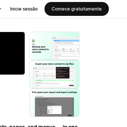
Inicie sessão
Comece gratuitamente
osts, pages, and menus — in one