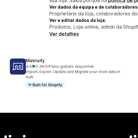
sua loja. Saiba porquê na
política de 
Ver dados da equipa e de colaboradores
Proprietário da loja, colaboradores d
Ver e editar dados da loja:
Produtos, Loja online, admin da Shopi
Ver detalhes
Matrixify
de 5 estrelas
4,9
(1.361)
•
Plano gratuito disponível
1361 total de avaliações
Import, Export, Update and Migrate your store data in
bulk
Built for Shopify