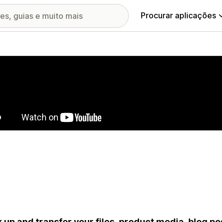
Procurar aplicações
ia de imagens em destaque
 up and transfer your files, product media, blog p