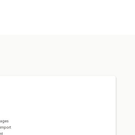
ote
Assistência a ficheiros grandes
pages
import
nt