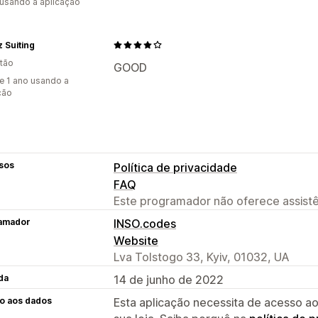
 usando a aplicação
 Suiting
tão
GOOD
e 1 ano usando a
ção
sos
Política de privacidade
FAQ
Este programador não oferece assistê
amador
INSO.codes
Website
Lva Tolstogo 33, Kyiv, 01032, UA
da
14 de junho de 2022
o aos dados
Esta aplicação necessita de acesso ao