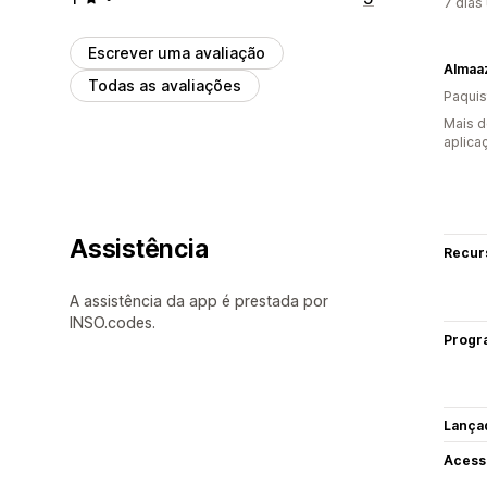
7 dias
Escrever uma avaliação
Almaaz
Todas as avaliações
Paquis
Mais d
aplica
Assistência
Recur
A assistência da app é prestada por
INSO.codes.
Progr
Lança
Acess