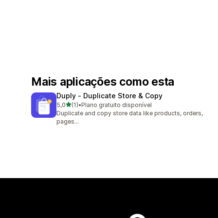
Mais aplicações como esta
Duply ‑ Duplicate Store & Copy
de 5 estrelas
5,0
(1)
•
Plano gratuito disponível
1 total de avaliações
Duplicate and copy store data like products, orders,
pages...