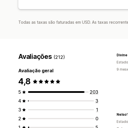
Todas as taxas são faturadas em USD. As taxas recorrente
Avaliações
Divine
(212)
Estado
9 mese
Avaliação geral
4,8
5
203
4
3
3
1
Nelso'
2
0
Estado
1
5