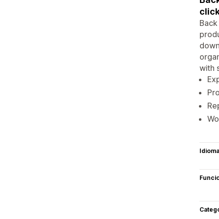
click
Back 
produ
downl
organ
with 
Exp
Pro
Re
Wor
Idiom
Funci
Categ