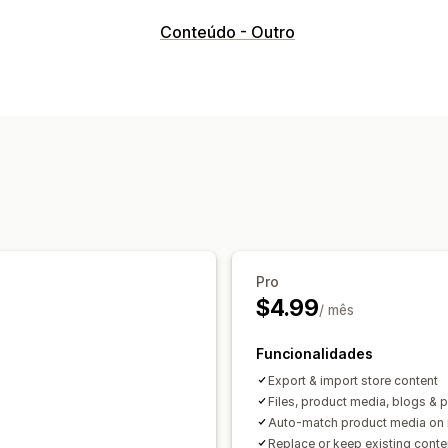
Sincronização de dados
Conteúdo - Outro
Sincronização bidirecional
Migração de dados
Exportação em lote
Importação em l
Produtos
Pro
$4.99
/ mês
Funcionalidades
Export & import store content
Files, product media, blogs & 
Auto-match product media on 
Replace or keep existing conte