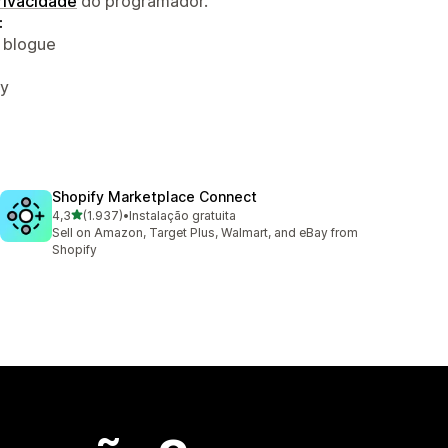
privacidade
do programador.
:
o blogue
fy
Shopify Marketplace Connect
de 5 estrelas
4,3
(1.937)
•
Instalação gratuita
1937 total de avaliações
Sell on Amazon, Target Plus, Walmart, and eBay from
Shopify