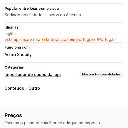
Popular entre lojas como a sua
Sediado nos Estados Unidos da América
Idiomas
inglês
Esta aplicação não está traduzida em português (Portugal)
Funciona com
Admin Shopify
Categorias
Importador de dados da loja
Mostrar funcionalidades
Sincronização de dados
Conteúdo - Outro
Sincronização bidirecional
Migração de dados
Exportação em lote
Importação em lote
Preços
Assistência a ficheiros grandes
Produtos
Escolha o plano que melhor se adequa ao negócio.