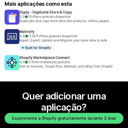
Mais aplicações como esta
Duply ‑ Duplicate Store & Copy
de 5 estrelas
5,0
(1)
•
Plano gratuito disponível
1 total de avaliações
Duplicate and copy store data like products, orders, pages...
Matrixify
de 5 estrelas
4,9
(1.357)
•
Plano gratuito disponível
1357 total de avaliações
Import, Export, Update and Migrate your store data in bulk
Built for Shopify
Shopify Marketplace Connect
de 5 estrelas
4,3
(1.934)
•
Instalação gratuita
1934 total de avaliações
Sell on Amazon, Target Plus, Walmart, and eBay from Shopify
Quer adicionar uma
aplicação?
Experimente a Shopify gratuitamente durante 3 dias