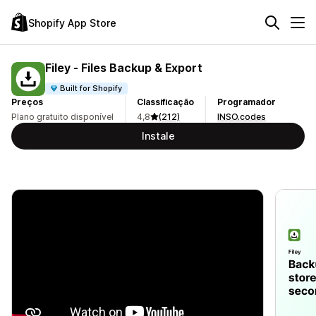
Shopify App Store
Filey ‑ Files Backup & Export
Built for Shopify
Preços
Classificação
Programador
Plano gratuito disponível
4,8
(212)
INSO.codes
Instale