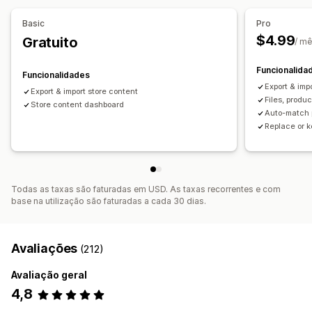
Basic
Pro
$4.99
Gratuito
/ m
Funcionalida
Funcionalidades
Export & imp
Export & import store content
Files, produ
Store content dashboard
Auto-match 
Replace or k
Todas as taxas são faturadas em USD. As taxas recorrentes e com
base na utilização são faturadas a cada 30 dias.
Avaliações
(212)
Avaliação geral
4,8