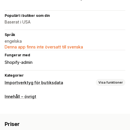
Populärt i butiker som din
Baserat i USA
Språk
engelska
Denna app finns inte översatt till svenska
Fungerar med
Shopify-admin
Kategorier
Importverktyg för butiksdata
Visa funktioner
Synkronisering av data
Innehåll – övrigt
Synkronisering i två riktningar
Migrering av data
Bulkexport
Bulkimport
Stöd för stora filer
Produkter
Priser