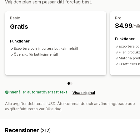
Välj den plan som passar ditt företag bäst.
Basic
Pro
$4.99
Gratis
/må
Funktioner
Funktioner
Exportera oc
Exportera och importera butiksinnehåll
Filer, produ
Översikt för butiksinnehåll
Matcha prod
Ersätt eller 
Innehåller automatöversatt text
Visa original
Alla avgifter debiteras i USD. Återkommande och användningsbaserade
avgifter faktureras var 30:e dag.
Recensioner
(212)