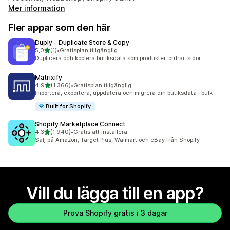
Mer information
Fler appar som den här
Duply ‑ Duplicate Store & Copy
av 5 stjärnor
5,0
(1)
•
Gratisplan tillgänglig
1 recensioner totalt
Duplicera och kopiera butiksdata som produkter, ordrar, sidor ...
Matrixify
av 5 stjärnor
4,9
(1 366)
•
Gratisplan tillgänglig
1366 recensioner totalt
Importera, exportera, uppdatera och migrera din butiksdata i bulk
Built for Shopify
Shopify Marketplace Connect
av 5 stjärnor
4,3
(1 940)
•
Gratis att installera
1940 recensioner totalt
Sälj på Amazon, Target Plus, Walmart och eBay från Shopify
Vill du lägga till en app?
Prova Shopify gratis i 3 dagar