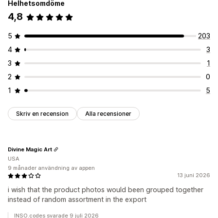
Helhetsomdöme
4,8
5
203
4
3
3
1
2
0
1
5
Skriv en recension
Alla recensioner
Divine Magic Art
USA
9 månader användning av appen
13 juni 2026
i wish that the product photos would been grouped together
instead of random assortment in the export
INSO.codes svarade 9 juli 2026