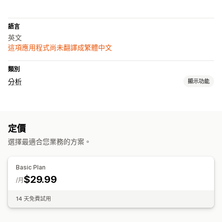
語言
英文
這項應用程式尚未翻譯成繁體中文
類別
分析
顯示功能
顧客行為
即時追蹤
活動追蹤
定價
視覺化內容和報告
選擇最適合您業務的方案。
熱點圖
自訂控制面板
多家商店報告
基準化分析
自訂報告
歷程分析
通知
Basic Plan
$29.99
/月
14 天免費試用