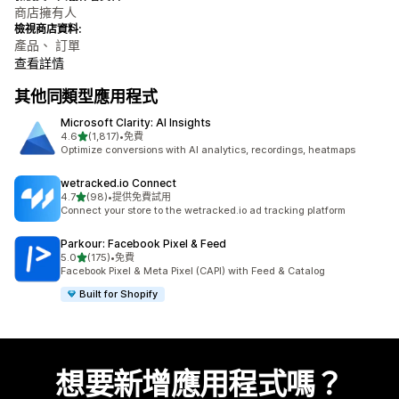
商店擁有人
檢視商店資料:
產品、 訂單
查看詳情
其他同類型應用程式
Microsoft Clarity: AI Insights
滿分 5 顆星
4.6
(1,817)
•
免費
共有 1817 則評價
Optimize conversions with AI analytics, recordings, heatmaps
wetracked.io Connect
滿分 5 顆星
4.7
(98)
•
提供免費試用
共有 98 則評價
Connect your store to the wetracked.io ad tracking platform
Parkour: Facebook Pixel & Feed
滿分 5 顆星
5.0
(175)
•
免費
共有 175 則評價
Facebook Pixel & Meta Pixel (CAPI) with Feed & Catalog
Built for Shopify
想要新增應用程式嗎？