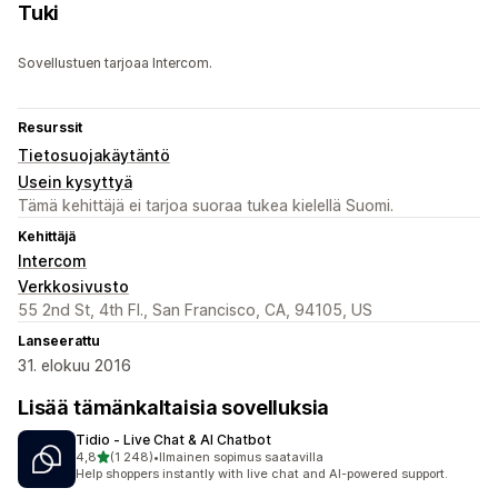
Tuki
Sovellustuen tarjoaa Intercom.
Resurssit
Tietosuojakäytäntö
Usein kysyttyä
Tämä kehittäjä ei tarjoa suoraa tukea kielellä Suomi.
Kehittäjä
Intercom
Verkkosivusto
55 2nd St, 4th Fl., San Francisco, CA, 94105, US
Lanseerattu
31. elokuu 2016
Lisää tämänkaltaisia sovelluksia
Tidio ‑ Live Chat & AI Chatbot
/ 5 tähteä
4,8
(1 248)
•
Ilmainen sopimus saatavilla
1248 arvostelua yhteensä
Help shoppers instantly with live chat and AI-powered support.