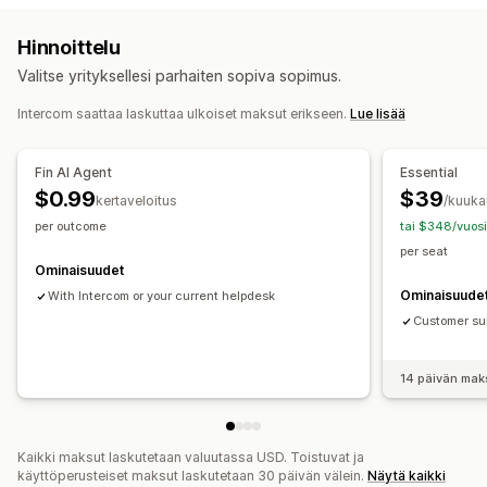
Sähköposti
SMS
Livechatti
Chattibotti
Puhelin
Some
Tiedostojen lataus (lähettäminen)
Monikielisyys
Hinnoittelu
Help Center
Reaaliaikainen käännös
Push-ilmoitukset
Takaisinsoitto
Valitse yrityksellesi parhaiten sopiva sopimus.
Asiakaspalvelijoiden analytiikka
Työnkulun automaatio
Intercom saattaa laskuttaa ulkoiset maksut erikseen.
Lue lisää
Lippujen myynti
Yhtenäinen saapuneet-kansio
Automaattiset vastaukset
Automaattinen osoittaminen
Ostoskorin palautus
Alennukset
Usein kysyttyä
Fin AI Agent
Essential
Sääntöpohjaiset käynnistimet
Eskalaatio
Tervehdykset
Tuotesuositukset
Pikavastaukset
$0.99
$39
kertaveloitus
/kuuka
Tilausten seuranta
Monikielisyys
Useat kaupat
Tilauspäivitykset
Ristiinmyynti
Kyselyt
per outcome
tai $348/vuosi
Analytiikka
Raportit
Mukautukset
per seat
Ominaisuudet
Väri ja fontti
Emojit ja tarrat
Chatti-ikkuna
Aukioloajat
Ominaisuude
With Intercom or your current helpdesk
Tervetuloviestit
Chattipainikkeet
Tunnisteet
Customer sup
Keskustelujen kohdistaminen
Keskustelukehotteet
14 päivän mak
Kaikki maksut laskutetaan valuutassa USD. Toistuvat ja
käyttöperusteiset maksut laskutetaan 30 päivän välein.
Näytä kaikki