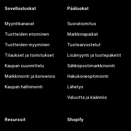
Sovellusluokat
Pääluokat
Myyntikanavat
Suoratoimitus
Tuotteiden etsiminen
Markkinapaikat
Tuotteiden myyminen
Tuotearvostelut
Tilaukset ja toimitukset
Lisämyynti ja tuotepaketit
Kaupan suunnittelu
Sähköpostimarkkinointi
Markkinointi ja konversio
Hakukoneoptimointi
Kaupan hallinnointi
Lähetys
Valuutta ja käännös
Resurssit
Shopify