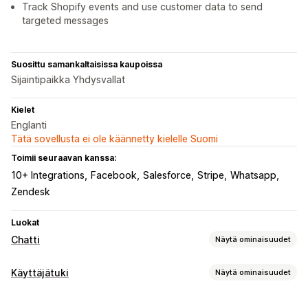
Track Shopify events and use customer data to send
targeted messages
Suosittu samankaltaisissa kaupoissa
Sijaintipaikka Yhdysvallat
Kielet
Englanti
Tätä sovellusta ei ole käännetty kielelle Suomi
Toimii seuraavan kanssa:
10+ Integrations
Facebook
Salesforce
Stripe
Whatsapp
Zendesk
Luokat
Chatti
Näytä ominaisuudet
Reaaliaikaiset viestit
Käyttäjätuki
Näytä ominaisuudet
Tekoälychattibotit
Livechatti
SMS
Kanavat
Sähköpostikeskustelut
Äänituki
Videopuhelut
Some