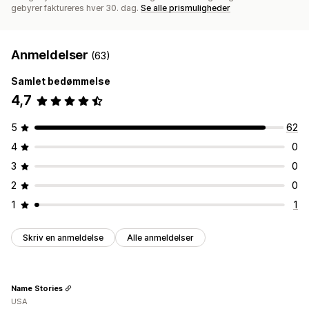
gebyrer faktureres hver 30. dag.
Se alle prismuligheder
Anmeldelser
(63)
Samlet bedømmelse
4,7
5
62
4
0
3
0
2
0
1
1
Skriv en anmeldelse
Alle anmeldelser
Name Stories
USA