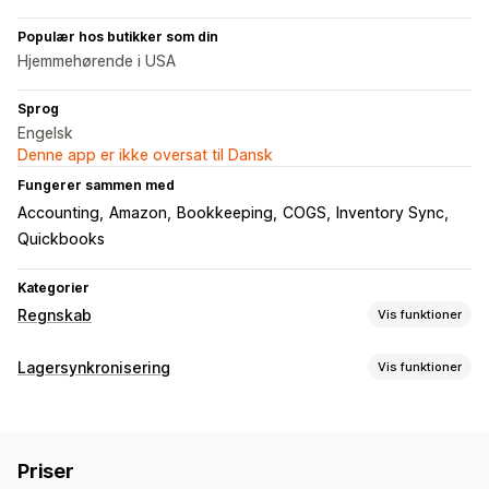
Populær hos butikker som din
Hjemmehørende i USA
Sprog
Engelsk
Denne app er ikke oversat til Dansk
Fungerer sammen med
Accounting
Amazon
Bookkeeping
COGS
Inventory Sync
Quickbooks
Kategorier
Regnskab
Vis funktioner
Regnskabsrapporter
Lagersynkronisering
Vis funktioner
Indkomst og saldo
Likviditet
Salg og refusioner
Synkroniseringstype
Udgiftssporing
Sporing af kostpris for solgte varer
Ordrer
SKU’er
Automatisk
Realtid
Tilpassede rapporter
Effektivitetskontrolpanel
Priser
Notifikationer og rapporter