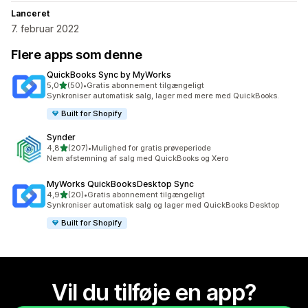
Lanceret
7. februar 2022
Flere apps som denne
QuickBooks Sync by MyWorks
ud af 5 stjerner
5,0
(50)
•
Gratis abonnement tilgængeligt
50 anmeldelser i alt
Synkroniser automatisk salg, lager med mere med QuickBooks.
Built for Shopify
Synder
ud af 5 stjerner
4,8
(207)
•
Mulighed for gratis prøveperiode
207 anmeldelser i alt
Nem afstemning af salg med QuickBooks og Xero
MyWorks QuickBooksDesktop Sync
ud af 5 stjerner
4,9
(20)
•
Gratis abonnement tilgængeligt
20 anmeldelser i alt
Synkroniser automatisk salg og lager med QuickBooks Desktop
Built for Shopify
Vil du tilføje en app?