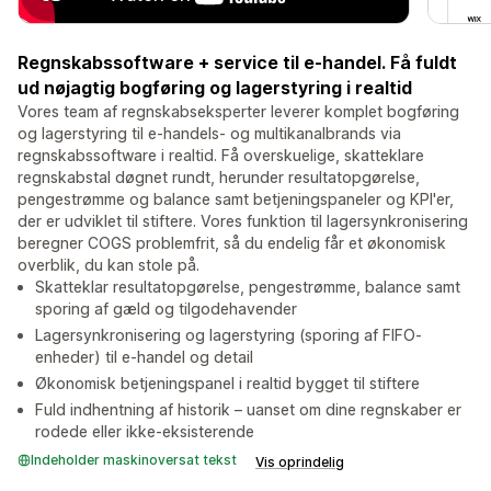
Regnskabssoftware + service til e-handel. Få fuldt
ud nøjagtig bogføring og lagerstyring i realtid
Vores team af regnskabseksperter leverer komplet bogføring
og lagerstyring til e-handels- og multikanalbrands via
regnskabssoftware i realtid. Få overskuelige, skatteklare
regnskabstal døgnet rundt, herunder resultatopgørelse,
pengestrømme og balance samt betjeningspaneler og KPI'er,
der er udviklet til stiftere. Vores funktion til lagersynkronisering
beregner COGS problemfrit, så du endelig får et økonomisk
overblik, du kan stole på.
Skatteklar resultatopgørelse, pengestrømme, balance samt
sporing af gæld og tilgodehavender
Lagersynkronisering og lagerstyring (sporing af FIFO-
enheder) til e-handel og detail
Økonomisk betjeningspanel i realtid bygget til stiftere
Fuld indhentning af historik – uanset om dine regnskaber er
rodede eller ikke-eksisterende
Indeholder maskinoversat tekst
Vis oprindelig