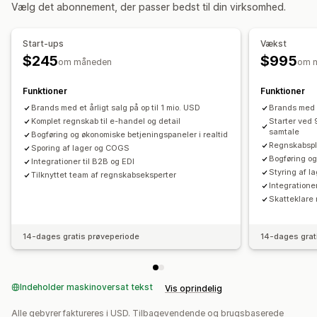
Finansiel drift
Vælg det abonnement, der passer bedst til din virksomhed.
Ordreopdateringer
Dataimport og -eksport
Fakturering
Debitorer
Nettovilkår
Skattefradrag
Effektivitetsparametre
Status i realtid
Skattefritagelser
Købsordrer
Flere butikker
Multivaluta
Start-ups
Vækst
Flere kanaler
$245
$995
om måneden
om 
Automatisk datasynkronisering
Funktioner
Funktioner
Oversigt over dagligt salg
Ordredetaljer
Transaktioner
Brands med et årligt salg på op til 1 mio. USD
Brands med 7
Udbetalinger
Lagerbeholdning og produkt
Komplet regnskab til e-handel og detail
Starter ved
samtale
Bogføring og økonomiske betjeningspaneler i realtid
Lagersynkronisering i realtid
Bankafstemning
Regnskabspla
Sporing af lager og COGS
Import af historiske data
Bogføring og
Integrationer til B2B og EDI
Styring af 
Tilknyttet team af regnskabseksperter
Integratione
Skatteklare 
14-dages gratis prøveperiode
14-dages grat
Indeholder maskinoversat tekst
Vis oprindelig
Alle gebyrer faktureres i USD. Tilbagevendende og brugsbaserede