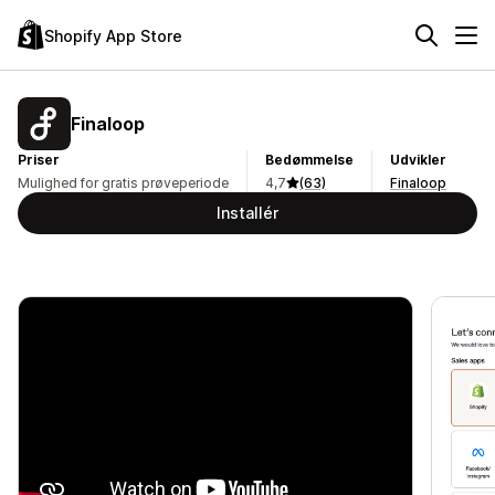
Shopify App Store
Finaloop
Priser
Bedømmelse
Udvikler
Mulighed for gratis prøveperiode
4,7
(63)
Finaloop
Installér