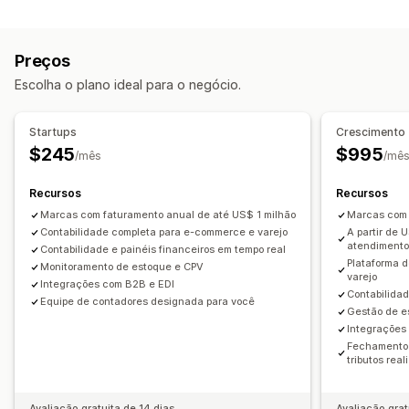
Tipo de sincronização
Acompanhamento de despesas
Acompanhamento de CPV
Pedidos
SKUs
Automática
Em tempo real
Relatórios personalizados
Preços
Painel de controle de desempenho
Notificações e relatórios
Escolha o plano ideal para o negócio.
Atualizações de pedidos
Operações financeiras
Importação e exportação de dados
Cobranças e faturas
Contas a receber
Startups
Crescimento
Métricas de desempenho
Status em tempo real
Prazo de pagamento
Deduções tributárias
$245
$995
/mês
/mê
Isenções tributárias
Pedidos de compra
De várias lojas
Recursos
Recursos
Em várias moedas
Multicanal
Marcas com faturamento anual de até US$ 1 milhão
Marcas com 
Sincronização de dados automática
Contabilidade completa para e-commerce e varejo
A partir de 
atendiment
Contabilidade e painéis financeiros em tempo real
Resumo de vendas diárias
Detalhes dos pedidos
Plataforma 
Monitoramento de estoque e CPV
Transações
Pagamentos
Estoque e produtos
varejo
Integrações com B2B e EDI
Contabilidad
Sincronização de estoque em tempo real
Equipe de contadores designada para você
Gestão de e
Conciliação bancária
Histórico de dados importados
Integrações
Fechamento 
tributos rea
Avaliação gratuita de 14 dias
Avaliação grat