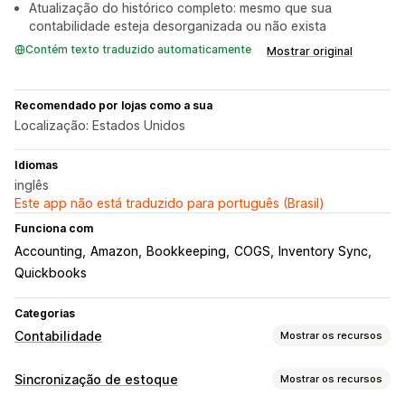
Atualização do histórico completo: mesmo que sua
contabilidade esteja desorganizada ou não exista
Contém texto traduzido automaticamente
Mostrar original
Recomendado por lojas como a sua
Localização: Estados Unidos
Idiomas
inglês
Este app não está traduzido para português (Brasil)
Funciona com
Accounting
Amazon
Bookkeeping
COGS
Inventory Sync
Quickbooks
Categorias
Contabilidade
Mostrar os recursos
Relatórios financeiros
Sincronização de estoque
Mostrar os recursos
Receita e saldo
Fluxo de caixa
Vendas e reembolsos