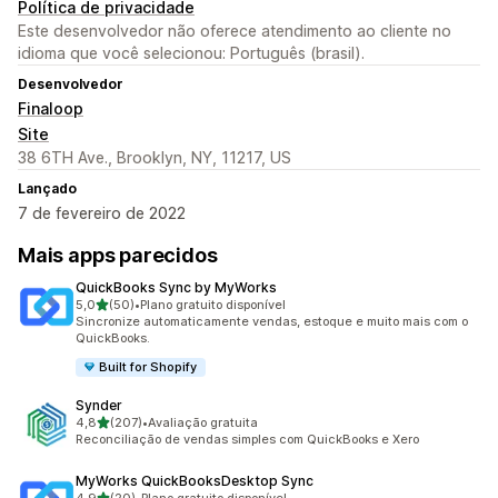
Política de privacidade
Este desenvolvedor não oferece atendimento ao cliente no
idioma que você selecionou: Português (brasil).
Desenvolvedor
Finaloop
Site
38 6TH Ave., Brooklyn, NY, 11217, US
Lançado
7 de fevereiro de 2022
Mais apps parecidos
QuickBooks Sync by MyWorks
de 5 estrelas
5,0
(50)
•
Plano gratuito disponível
50 avaliações ao todo
Sincronize automaticamente vendas, estoque e muito mais com o
QuickBooks.
Built for Shopify
Synder
de 5 estrelas
4,8
(207)
•
Avaliação gratuita
207 avaliações ao todo
Reconciliação de vendas simples com QuickBooks e Xero
MyWorks QuickBooksDesktop Sync
de 5 estrelas