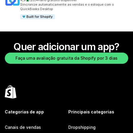
4,9
(20)
•
Plano gratuito disponível
20 avaliações ao todo
Sincronize automaticamente as vendas e o estoque com o
QuickBooks Desktop
Built for Shopify
Quer adicionar um app?
Faça uma avaliação gratuita da Shopify por 3 dias
Categorias de app
Principais categorias
Canais de vendas
Dropshipping