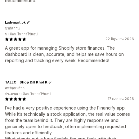
Recommended.
Ladymart.pk
ปากีสถาน
9 เดือน ในการใช้แอป
22 มิถุนายน 2026
A great app for managing Shopify store finances. The
dashboard is clean, accurate, and helps me save hours on
reporting and tracking every week. Recommended!
TALEC | Shop Dill Khol K
สหรัฐอเมริกา
ประมาณ 1 เดือน ในการใช้แอป
17 เมษายน 2026
I’ve had a very positive experience using the Financify app.
While it’s technically a stock application, the real value comes
from the team behind it. They are highly responsive and
genuinely open to feedback, often implementing requested
features and efficiently.
What stands out is how flexible the app feels with their