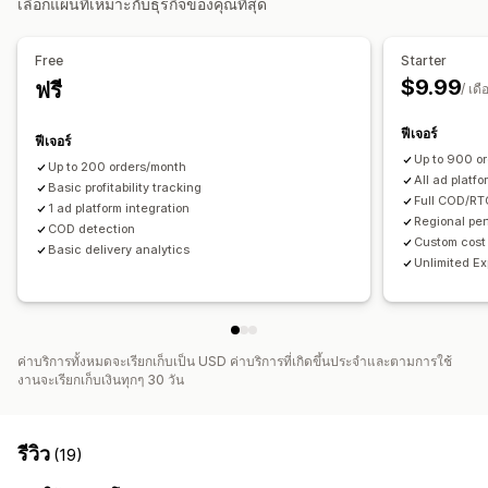
เลือกแผนที่เหมาะกับธุรกิจของคุณที่สุด
การดำเนินงานทางการเงิน
หลายช่องทาง
Free
Starter
$9.99
ฟรี
การซิงค์ข้อมูลอัตโนมัติ
/ เดื
สรุปยอดขายในแต่ละวัน
ธุรกรรม
สินค้าคงคลังและสินค้า
ฟีเจอร์
ฟีเจอร์
Up to 900 o
Up to 200 orders/month
All ad platfo
Basic profitability tracking
Full COD/RT
1 ad platform integration
Regional pe
COD detection
Custom cost
Basic delivery analytics
Unlimited Ex
ค่าบริการทั้งหมดจะเรียกเก็บเป็น USD ค่าบริการที่เกิดขึ้นประจำและตามการใช้
งานจะเรียกเก็บเงินทุกๆ 30 วัน
รีวิว
(19)