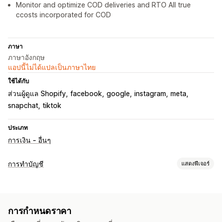
Monitor and optimize COD deliveries and RTO All true
ccosts incorporated for COD
ภาษา
ภาษาอังกฤษ
แอปนี้ไม่ได้แปลเป็นภาษาไทย
ใช้ได้กับ
ส่วนผู้ดูแล Shopify
facebook
google
instagram
meta
snapchat
tiktok
ประเภท
การเงิน - อื่นๆ
การทำบัญชี
แสดงฟีเจอร์
รายงานด้านการเงิน
การขายและการคืนเงิน
การติดตามค่าใช้จ่าย
การติดตาม COGS
การกำหนดราคา
แดชบอร์ดประสิทธิภาพ