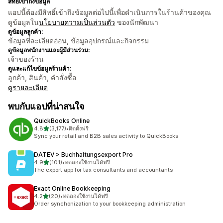
สิทธิ์เข้าถึงข้อมูล
แอปนี้ต้องมีสิทธิ์เข้าถึงข้อมูลต่อไปนี้เพื่อดำเนินการในร้านค้าของคุณ
ดูข้อมูลใน
นโยบายความเป็นส่วนตัว
ของนักพัฒนา
ดูข้อมูลลูกค้า:
ข้อมูลที่ละเอียดอ่อน, ข้อมูลอุปกรณ์และกิจกรรม
ดูข้อมูลพนักงานและผู้มีส่วนร่วม:
เจ้าของร้าน
ดูและแก้ไขข้อมูลร้านค้า:
ลูกค้า, สินค้า, คำสั่งซื้อ
ดูรายละเอียด
พบกับแอปที่น่าสนใจ
QuickBooks Online
เต็ม 5 ดาว
4.8
(3,177)
•
ติดตั้งฟรี
ทั้งหมด 3177 รีวิว
Sync your retail and B2B sales activity to QuickBooks
DATEV > Buchhaltungsexport Pro
เต็ม 5 ดาว
4.9
(101)
•
ทดลองใช้งานได้ฟรี
ทั้งหมด 101 รีวิว
The export app for tax consultants and accountants
Exact Online Bookkeeping
เต็ม 5 ดาว
4.2
(20)
•
ทดลองใช้งานได้ฟรี
ทั้งหมด 20 รีวิว
Order synchonization to your bookkeeping administration