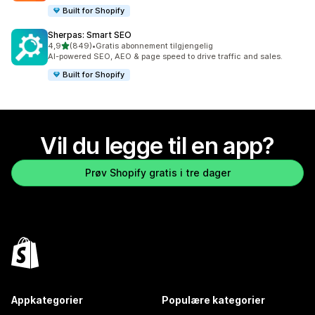
Built for Shopify
Sherpas: Smart SEO
av 5 stjerner
4,9
(849)
•
Gratis abonnement tilgjengelig
Totalt 849 omtaler
AI-powered SEO, AEO & page speed to drive traffic and sales.
Built for Shopify
Vil du legge til en app?
Prøv Shopify gratis i tre dager
Appkategorier
Populære kategorier