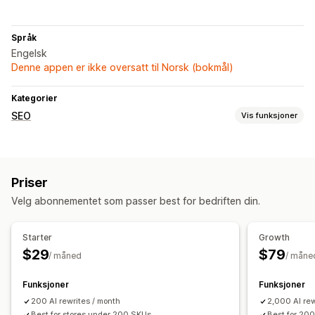
Språk
Engelsk
Denne appen er ikke oversatt til Norsk (bokmål)
Kategorier
SEO
Vis funksjoner
SEO-verktøy
AI-generering
Priser
Velg abonnementet som passer best for bedriften din.
Starter
Growth
$29
$79
/ måned
/ måne
Funksjoner
Funksjoner
200 AI rewrites / month
2,000 AI rew
Best for stores under 200 SKUs
Best for 20