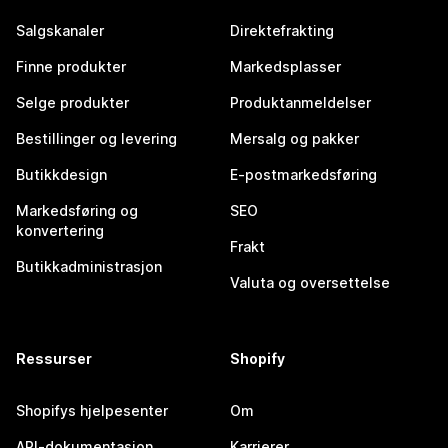
Salgskanaler
Direktefrakting
Finne produkter
Markedsplasser
Selge produkter
Produktanmeldelser
Bestillinger og levering
Mersalg og pakker
Butikkdesign
E-postmarkedsføring
Markedsføring og
SEO
konvertering
Frakt
Butikkadministrasjon
Valuta og oversettelse
Ressurser
Shopify
Shopifys hjelpesenter
Om
API-dokumentasjon
Karrierer