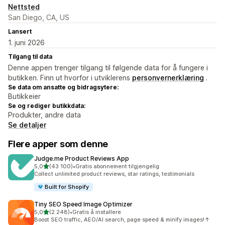
Nettsted
San Diego, CA, US
Lansert
1. juni 2026
Tilgang til data
Denne appen trenger tilgang til følgende data for å fungere i
butikken. Finn ut hvorfor i utviklerens
personvernerklæring
.
Se data om ansatte og bidragsytere:
Butikkeier
Se og rediger butikkdata:
Produkter, andre data
Se detaljer
Flere apper som denne
Judge.me Product Reviews App
av 5 stjerner
5,0
(43 100)
•
Gratis abonnement tilgjengelig
Totalt 43100 omtaler
Collect unlimited product reviews, star ratings, testimonials
Built for Shopify
Tiny SEO Speed Image Optimizer
av 5 stjerner
5,0
(2 248)
•
Gratis å installere
Totalt 2248 omtaler
Boost SEO traffic, AEO/AI search, page speed & minify images!↑