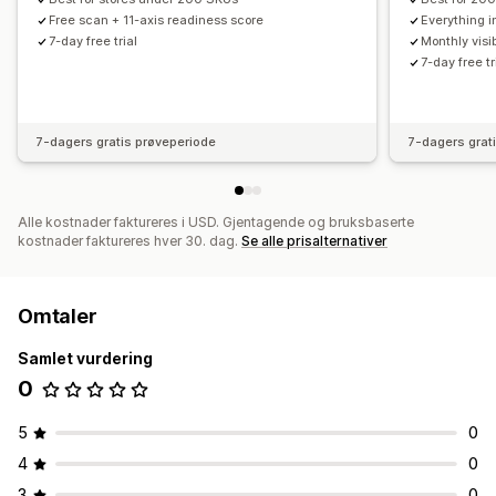
Free scan + 11-axis readiness score
Everything i
7-day free trial
Monthly visib
7-day free tr
7-dagers gratis prøveperiode
7-dagers grat
Alle kostnader faktureres i USD. Gjentagende og bruksbaserte
kostnader faktureres hver 30. dag.
Se alle prisalternativer
Omtaler
Samlet vurdering
0
5
0
4
0
3
0