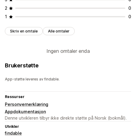
2
0
1
0
Skriv en omtale
Alle omtaler
Ingen omtaler enda
Brukerstøtte
App-støtte leveres av findable.
Ressurser
Personvernerklæring
Appdokumentasjon
Denne utvikleren tilbyr ikke direkte støtte på Norsk (bokmål).
Utvikler
findable