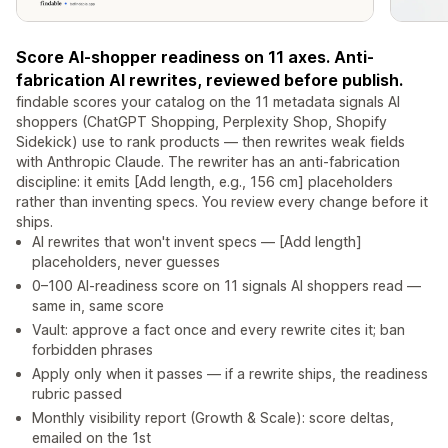
Score AI-shopper readiness on 11 axes. Anti-
fabrication AI rewrites, reviewed before publish.
findable scores your catalog on the 11 metadata signals AI
shoppers (ChatGPT Shopping, Perplexity Shop, Shopify
Sidekick) use to rank products — then rewrites weak fields
with Anthropic Claude. The rewriter has an anti-fabrication
discipline: it emits [Add length, e.g., 156 cm] placeholders
rather than inventing specs. You review every change before it
ships.
AI rewrites that won't invent specs — [Add length]
placeholders, never guesses
0–100 AI-readiness score on 11 signals AI shoppers read —
same in, same score
Vault: approve a fact once and every rewrite cites it; ban
forbidden phrases
Apply only when it passes — if a rewrite ships, the readiness
rubric passed
Monthly visibility report (Growth & Scale): score deltas,
emailed on the 1st