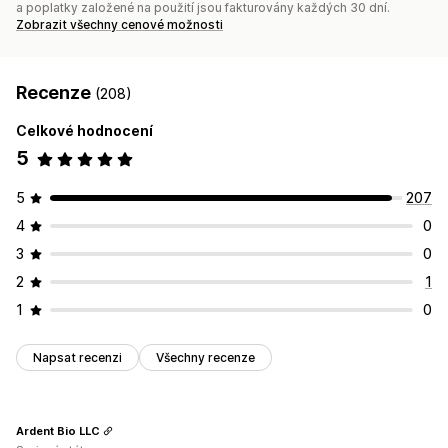
a poplatky založené na použití jsou fakturovány každých 30 dní.
Zobrazit všechny cenové možnosti
Recenze
(208)
Celkové hodnocení
5
5
207
4
0
3
0
2
1
1
0
Napsat recenzi
Všechny recenze
Ardent Bio LLC