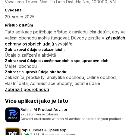
Viwaseen Tower, Nam Tu Liem Dist, Ha Noi, 100000, VN
Uvedena
29. srpen 2025
Přístup k datům
Tato aplikace potřebuje přístup k následujícím datům, aby ve
vašem obchodu mohla fungovat. Důvody zjistíte v
zásadách
ochrany osobních údajů
vývojáře.
Zobrazovat údaje o zákaznících:
Údaje o zařízení a aktivitě
Zobrazovat údaje o zaměstnancích a spolupracovnících:
Majitel obchodu
Zobrazit a upravit údaje obchodu:
Zákazníci, produkty, analytika obchodu, Online obchod,
vlastní data, Administrace Shopify, ostatní údaje
Zobrazit podrobnosti
Více aplikací jako je tato
Refina: AI Product Advisor
Zkušební verze zdarma
Convert customers with an AI advisor schooled in your products
Rapi Bundles & Upsell app
z 5 hvězd
5,0
(1 323)
•
Bezplatná instalace