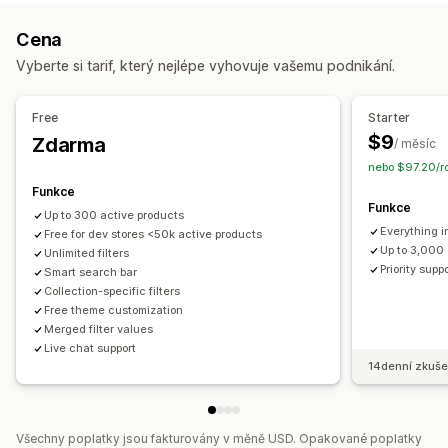
Přizpůsobení zobrazení
Cena
Responzivní design pro mobilní zařízení
Zobrazení filtru
Vyberte si tarif, který nejlépe vyhovuje vašemu podnikání.
Vlastní filtry
Stránka výsledků hledání
Řazení
Free
Starter
Analytika
$9
Zdarma
/ měsíc
Sledování konverzí
Používání filtrů
nebo $97.20/ro
Analytika v reálném čase
Přehledy chování
Funkce
Vyhledávací dotazy
Funkce
Up to 300 active products
Everything i
Free for dev stores <50k active products
Up to 3,000 
Unlimited filters
Priority supp
Smart search bar
Collection-specific filters
Free theme customization
Merged filter values
Live chat support
14denní zkuše
Všechny poplatky jsou fakturovány v měně USD. Opakované poplatky