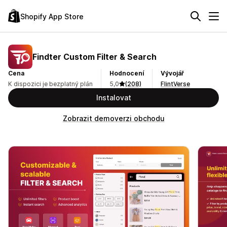
Shopify App Store
Findter Custom Filter & Search
Cena
Hodnocení
Vývojář
K dispozici je bezplatný plán
5,0
(208)
FlintVerse
Instalovat
Zobrazit demoverzi obchodu