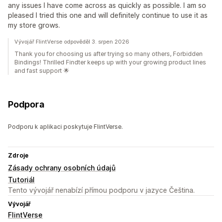
any issues I have come across as quickly as possible. I am so
pleased I tried this one and will definitely continue to use it as
my store grows.
Vývojář FlintVerse odpověděl 3. srpen 2026
Thank you for choosing us after trying so many others, Forbidden
Bindings! Thrilled Findter keeps up with your growing product lines
and fast support 🌟
Podpora
Podporu k aplikaci poskytuje FlintVerse.
Zdroje
Zásady ochrany osobních údajů
Tutoriál
Tento vývojář nenabízí přímou podporu v jazyce Čeština.
Vývojář
FlintVerse