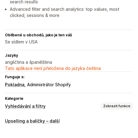
search results
Advanced filter and search analytics: top values, most
clicked, sessions & more
Oblíbené u obchodů, jako je ten váš
Se sídlem v USA
Jazyky
angličtina a španělština
Tato aplikace není přeložena do jazyka čeština
Funguje s:
Pokladna
Administrátor Shopify
Kategorie
Vyhledávání a filtry
Zobrazit funkce
Funkce vyhledávání
Upselling a balíčky – další
Návrhy vyhledávání
Posílení produktů
Více filtrů
Vyhledávací panel