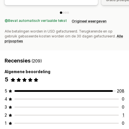
Gratis proefp
Bevat automatisch vertaalde tekst
Origineel weergeven
Alle betalingen worden in USD gefactureerd. Terugkerende en op
gebruik gebaseerde kosten worden om de 30 dagen gefactureerd.
Alle
prijsopties
Recensies
(209)
Algemene beoordeling
5
5
208
4
0
3
0
2
1
1
0