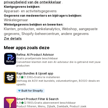
privacybeleid van de ontwikkelaar
.
Klantgegevens bekijken:
Apparaat- en activiteitsgegevens
Gegevens van medewerkers en bijdragers bekijken:
Winkeleigenaar
Winkelgegevens bekijken en bewerken:
Klanten, producten, winkelanalytics, Webshop, aangepaste
gegevens, Shopify-beheercentrum, andere gegevens
Zie details
Meer apps zoals deze
Refina: AI Product Advisor
Gratis proefperiode beschikbaar
Converteer klanten met een AI-adviseur die is getraind met jouw
producten
Rapi Bundles & Upsell app
van 5 sterren
5,0
(1.336)
•
Gratis te installeren
1336 recensies in totaal
Verhoog de AOV met bundels, volumekortingen, BOGO-deals en
upsells
Built for Shopify
Smart Product Filter & Search
van 5 sterren
4,9
(2.190)
•
Gratis abonnement beschikbaar
2190 recensies in totaal
Product filteren, Menu, Zijbalk, Zoekbalk, Product zoek