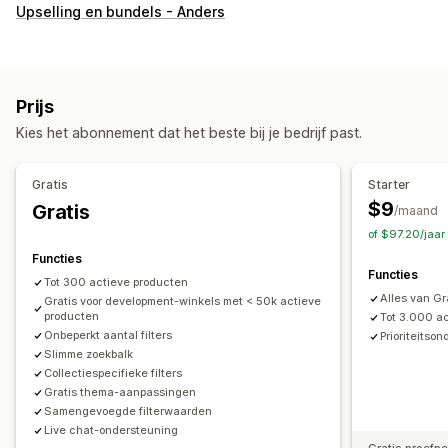
Zoekfuncties
Upselling en bundels - Anders
Zoeksuggesties
Productboosts
Multi-filter
Zoekbalk
Aanpassing van weergave
Mobiel responsief
Filterweergave
Aangepaste filters
Prijs
Zoekresultatenpagina
Sorteren
Kies het abonnement dat het beste bij je bedrijf past.
Analytics
Gratis
Starter
Conversietracking
Filtergebruik
Analytics in realtime
$9
Gratis
/maand
Gedragsinzichten
Zoekopdrachten
of $97.20/jaa
Functies
Functies
Tot 300 actieve producten
Alles van Gr
Gratis voor development-winkels met < 50k actieve
producten
Tot 3.000 a
Onbeperkt aantal filters
Prioriteitso
Slimme zoekbalk
Collectiespecifieke filters
Gratis thema-aanpassingen
Samengevoegde filterwaarden
Live chat-ondersteuning