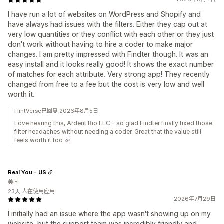
I have run a lot of websites on WordPress and Shopify and
have always had issues with the filters. Either they cap out at
very low quantities or they conflict with each other or they just
don't work without having to hire a coder to make major
changes. I am pretty impressed with Findter though. It was an
easy install and it looks really good! It shows the exact number
of matches for each attribute. Very strong app! They recently
changed from free to a fee but the cost is very low and well
worth it.
FlintVerse已回复 2026年8月5日
Love hearing this, Ardent Bio LLC - so glad Findter finally fixed those
filter headaches without needing a coder. Great that the value still
feels worth it too 🎉
Real You - US
美国
23天 人在使用应用
2026年7月29日
I initially had an issue where the app wasn't showing up on my
website, but the support team was incredibly friendly and