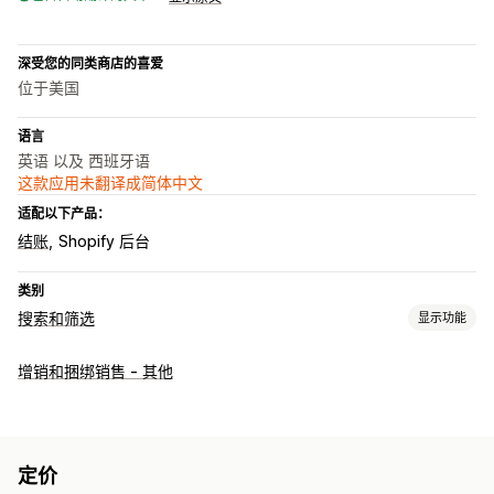
深受您的同类商店的喜爱
位于美国
语言
英语 以及 西班牙语
这款应用未翻译成简体中文
适配以下产品：
结账
Shopify 后台
类别
搜索和筛选
显示功能
搜索功能
增销和捆绑销售 - 其他
搜索建议
产品改进
多个筛选条件
搜索栏
显示自定义
自动适应移动设备
筛选条件显示
自定义筛选条件
搜索结果页面
定价