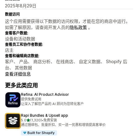
2025年8月29日
数据访问
这个应用需要获得以下数据的访问权限，才能在您的商店中运行。
如需了解原因，请查阅开发人员的
隐私政策
。
查看客户数据:
设备和活动数据
查看员工和协作者数据:
店主
查看和编辑商店数据:
客户、 产品、 商店分析、 在线商店、 自定义数据、 Shopify 后
台、 其他数据
查看详细信息
更多此类应用
Refina: AI Product Advisor
提供免费试用
让深入了解您产品的 AI 顾问为您转化客户
Rapi Bundles & Upsell app
星（满分 5 星）
5.0
(1,320)
•
免费安装
总共 1320 条评论
通过捆绑包、批量折扣、买一送一优惠和增销提高客单价
Built for Shopify