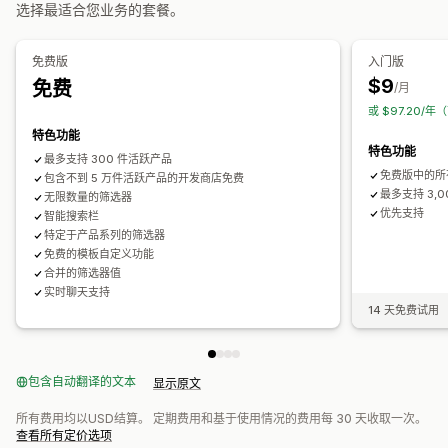
排序
选择最适合您业务的套餐。
分析
免费版
入门版
转化跟踪
筛选条件使用情况
实时分析
行为洞察
搜索查询
$9
免费
/月
或 $97.20/年
特色功能
特色功能
最多支持 300 件活跃产品
免费版中的所
包含不到 5 万件活跃产品的开发商店免费
最多支持 3,
无限数量的筛选器
优先支持
智能搜索栏
特定于产品系列的筛选器
免费的模板自定义功能
合并的筛选器值
实时聊天支持
14 天免费试用
包含自动翻译的文本
显示原文
所有费用均以USD结算。 定期费用和基于使用情况的费用每 30 天收取一次。
查看所有定价选项