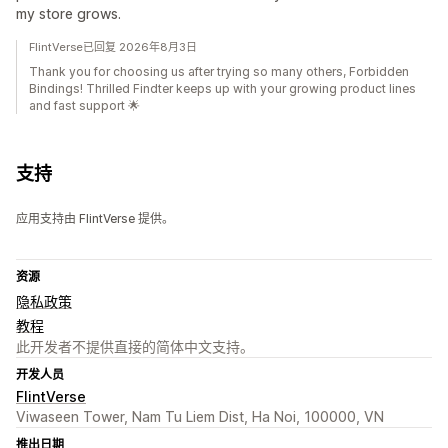
my store grows.
FlintVerse已回复 2026年8月3日
Thank you for choosing us after trying so many others, Forbidden
Bindings! Thrilled Findter keeps up with your growing product lines
and fast support 🌟
支持
应用支持由 FlintVerse 提供。
资源
隐私政策
教程
此开发者不提供直接的简体中文支持。
开发人员
FlintVerse
Viwaseen Tower, Nam Tu Liem Dist, Ha Noi, 100000, VN
推出日期