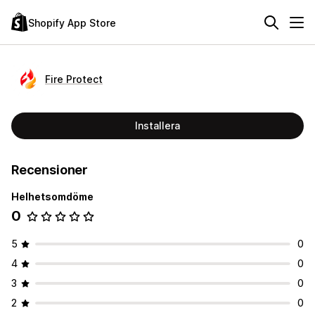
Shopify App Store
Fire Protect
Installera
Recensioner
Helhetsomdöme
0
5
0
4
0
3
0
2
0