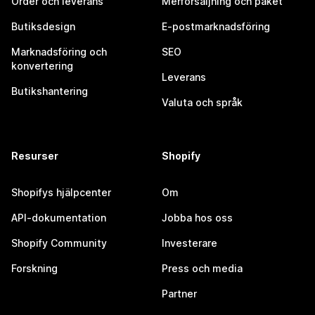
Order och leverans
Merförsäljning och paket
Butiksdesign
E-postmarknadsföring
Marknadsföring och
SEO
konvertering
Leverans
Butikshantering
Valuta och språk
Resurser
Shopify
Shopifys hjälpcenter
Om
API-dokumentation
Jobba hos oss
Shopify Community
Investerare
Forskning
Press och media
Partner