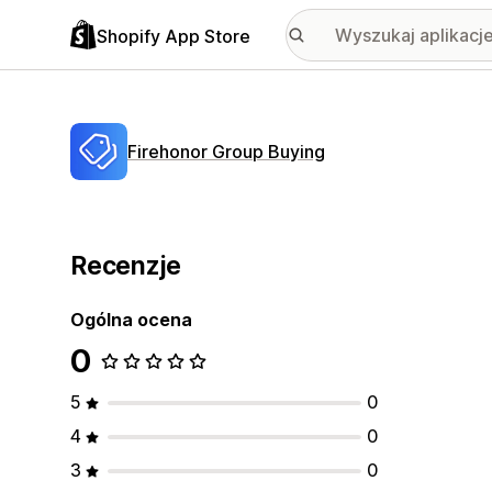
Shopify App Store
Firehonor Group Buying
Recenzje
Ogólna ocena
0
5
0
4
0
3
0