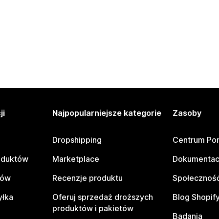
ji
Najpopularniejsze kategorie
Zasoby
Dropshipping
Centrum Po
oduktów
Marketplace
Dokumentac
tów
Recenzje produktu
Społeczność
yłka
Oferuj sprzedaż droższych
Blog Shopif
produktów i pakietów
Badania