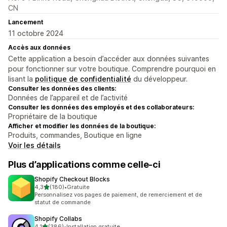
CN
Lancement
11 octobre 2024
Accès aux données
Cette application a besoin d’accéder aux données suivantes
pour fonctionner sur votre boutique. Comprendre pourquoi en
lisant la
politique de confidentialité
du développeur.
Consulter les données des clients:
Données de l’appareil et de l’activité
Consulter les données des employés et des collaborateurs:
Propriétaire de la boutique
Afficher et modifier les données de la boutique:
Produits, commandes, Boutique en ligne
Voir les détails
Plus d’applications comme celle-ci
Shopify Checkout Blocks
étoile(s) sur 5
4,3
(180)
•
Gratuite
180 avis au total
Personnalisez vos pages de paiement, de remerciement et de
statut de commande
Shopify Collabs
étoile(s) sur 5
4,1
(386)
•
Installation gratuite