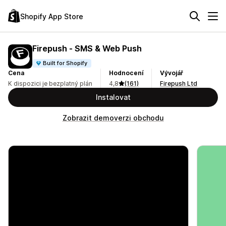
Shopify App Store
Firepush ‑ SMS & Web Push
Built for Shopify
Cena
Hodnocení
Vývojář
K dispozici je bezplatný plán
4,8
(161)
Firepush Ltd
Instalovat
Zobrazit demoverzi obchodu