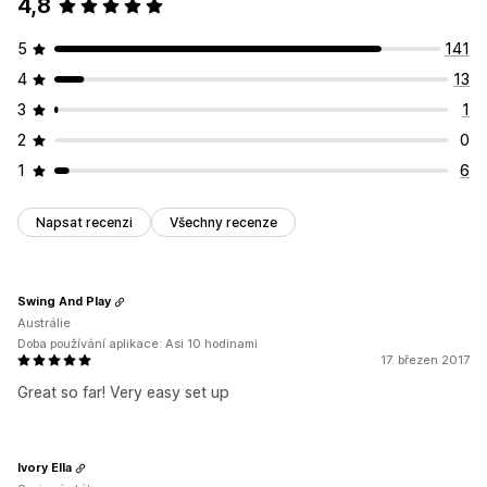
4,8
5
141
4
13
3
1
2
0
1
6
Napsat recenzi
Všechny recenze
Swing And Play
Austrálie
Doba používání aplikace: Asi 10 hodinami
17. březen 2017
Great so far! Very easy set up
Ivory Ella