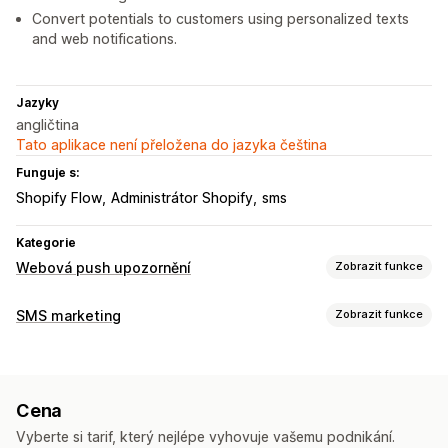
Convert potentials to customers using personalized texts
and web notifications.
Jazyky
angličtina
Tato aplikace není přeložena do jazyka čeština
Funguje s:
Shopify Flow
Administrátor Shopify
sms
Kategorie
Webová push upozornění
Zobrazit funkce
Typy notifikací
SMS marketing
Zobrazit funkce
Obnovení košíku
Opětovné naskladnění
Správa kampaní
Bleskové výprodeje
Aktualizace objednávek
A/​B testování
Hromadné zasílání zpráv
Upozornění týkající se ceny
Propagační akce
Cena
Vlastní ID odesílatele
Personalizované zprávy
Uvítací zprávy
Opětovné zacílení
Vyberte si tarif, který nejlépe vyhovuje vašemu podnikání.
Naplánované zprávy
Šablony
Analytika v reálném čase