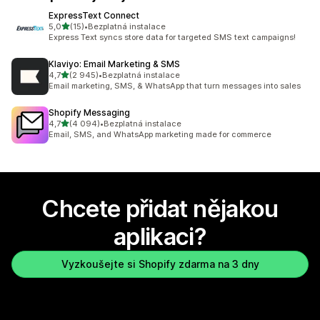
ExpressText Connect
z 5 hvězd
5,0
(15)
•
Bezplatná instalace
Celkový počet recenzí: 15
Express Text syncs store data for targeted SMS text campaigns!
Klaviyo: Email Marketing & SMS
z 5 hvězd
4,7
(2 945)
•
Bezplatná instalace
Celkový počet recenzí: 2945
Email marketing, SMS, & WhatsApp that turn messages into sales
Shopify Messaging
z 5 hvězd
4,7
(4 094)
•
Bezplatná instalace
Celkový počet recenzí: 4094
Email, SMS, and WhatsApp marketing made for commerce
Chcete přidat nějakou
aplikaci?
Vyzkoušejte si Shopify zdarma na 3 dny