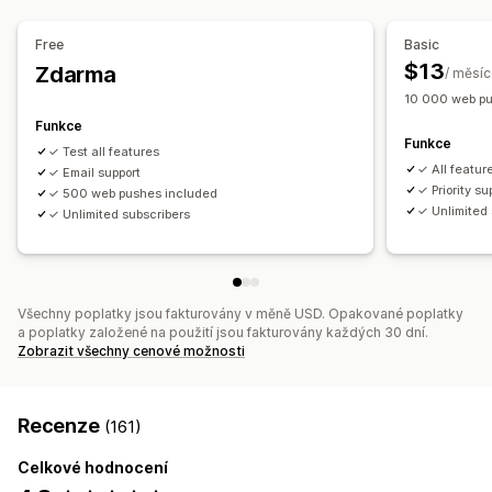
Správa předplatitelů
Sledování návratnosti investic
Segmentace
Automatické notifikace
Seznam předplatitelů
Free
Basic
Vlastní segmenty
Udělení souhlasu
Udělení souhlasu
Vyčištění seznamu
Segmenty
$13
Zdarma
/ měsíc
Automatizace pracovního postupu
Sledování konverzí
Sledování zapojení
10 000 web pu
Obnovení košíku
Potvrzení objednávek
Funkce
Funkce
Sledování objednávek
Uvítací zprávy
✓ Test all features
✓ All featur
Kampaně pro získání zákazníků zpět
✓ Email support
✓ Priority su
✓ 500 web pushes included
✓ Unlimited 
✓ Unlimited subscribers
Všechny poplatky jsou fakturovány v měně USD. Opakované poplatky
a poplatky založené na použití jsou fakturovány každých 30 dní.
Zobrazit všechny cenové možnosti
Recenze
(161)
Celkové hodnocení