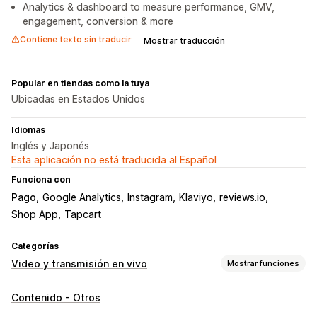
Analytics & dashboard to measure performance, GMV,
engagement, conversion & more
Contiene texto sin traducir
Mostrar traducción
Popular en tiendas como la tuya
Ubicadas en Estados Unidos
Idiomas
Inglés y Japonés
Esta aplicación no está traducida al Español
Funciona con
Pago
Google Analytics
Instagram
Klaviyo
reviews.io
Shop App
Tapcart
Categorías
Video y transmisión en vivo
Mostrar funciones
Gestión de videos
Contenido - Otros
Videos comprables
Ventas en vivo
Transmisiones en vivo