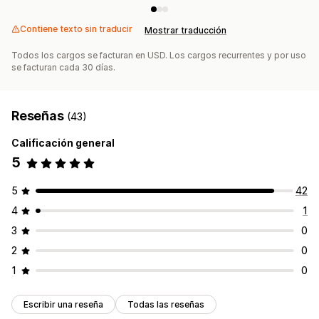
Contiene texto sin traducir
Mostrar traducción
Todos los cargos se facturan en USD. Los cargos recurrentes y por uso
se facturan cada 30 días.
Reseñas
(43)
Calificación general
5
5
42
4
1
3
0
2
0
1
0
Escribir una reseña
Todas las reseñas