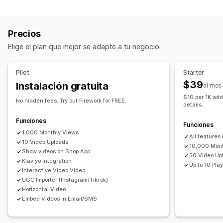
Eventos en vivo
Agregar al carrito
Video interactivo
UGC
Compartir en redes sociales
Informes y estadísticas
Precios
Personalización
Elige el plan que mejor se adapte a tu negocio.
Editar el video
Plantillas de videos
Importar el video
Fondo del video
Reproductor de video
Widget de videos
Pilot
Starter
Videos incrustados
Carruseles
$39
Instalación gratuita
al mes
Adaptación a dispositivos móviles
$10 per 1K add
No hidden fees. Try out Firework for FREE.
details.
Funciones
Funciones
1,000 Monthly Views
All features i
10 Video Uploads
10,000 Mont
Show videos on Shop App
50 Video Up
Klaviyo Integration
Up to 10 Play
Interactive Video Video
UGC Importer (Instagram/TikTok)
Horizontal Video
Embed Videos in Email/SMS