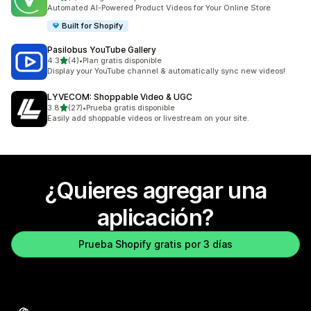
7 reseñas en total
Automated AI-Powered Product Videos for Your Online Store
Built for Shopify
Pasilobus YouTube Gallery
de 5 estrellas
4.3
(4)
•
Plan gratis disponible
4 reseñas en total
Display your YouTube channel & automatically sync new videos!
LYVECOM: Shoppable Video & UGC
de 5 estrellas
3.8
(27)
•
Prueba gratis disponible
27 reseñas en total
Easily add shoppable videos or livestream on your site.
¿Quieres agregar una
aplicación?
Prueba Shopify gratis por 3 días