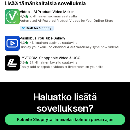
Lisää tämänkaltaisia sovelluksia
Vidoo ‑ AI Product Video Maker
/ 5 tähteä
4,5
(7)
•
Ilmainen sopimus saatavilla
7 arvostelua yhteensä
Automated AI-Powered Product Videos for Your Online Store
Built for Shopify
Pasilobus YouTube Gallery
/ 5 tähteä
4,3
(4)
•
Ilmainen sopimus saatavilla
4 arvostelua yhteensä
Display your YouTube channel & automatically sync new videos!
LYVECOM: Shoppable Video & UGC
/ 5 tähteä
3,8
(27)
•
Ilmainen kokeilu saatavilla
27 arvostelua yhteensä
Easily add shoppable videos or livestream on your site.
Haluatko lisätä
sovelluksen?
Kokeile Shopifyta ilmaiseksi kolmen päivän ajan