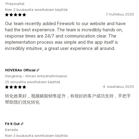
Yhdysvallat
Noin 2 kuukautta sovelluksen käyttöä
7. huhtikuu 2025
Our team recently added Firework to our website and have
had the best experience. The team is incredibly hands on,
response times are 24/7 and communication clear. The
implementation process was simple and the app itself is
incredibly intuitive, a great user experience all around.
HOVERAir Official
Hongkong – Kiinan erityishallintoalue
25 minuuttia sovelluksen käyttöä
4. maaliskuu 2025
转化效果好，视频赋能销售提升，有很好的客户成功支持，手把手
帮助我们优化转化
Fit It Out
Kanada
Noin 2 kuukautta sovelluksen käyttöä