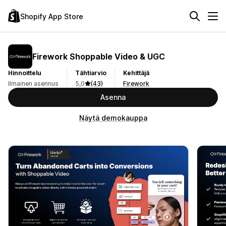
Shopify App Store
Firework Shoppable Video & UGC
Hinnoittelu
Tähtiarvio
Kehittäjä
Ilmainen asennus
5,0
(43)
Firework
Asenna
Näytä demokauppa