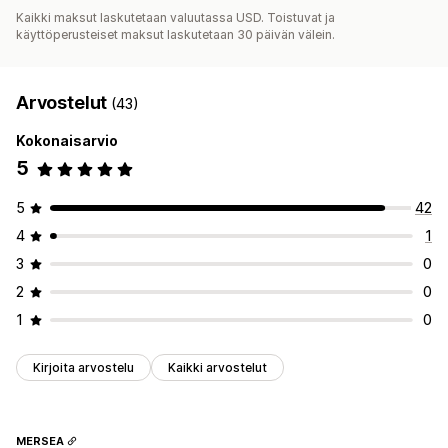
Kaikki maksut laskutetaan valuutassa USD. Toistuvat ja
käyttöperusteiset maksut laskutetaan 30 päivän välein.
Arvostelut
(43)
Kokonaisarvio
5
5
42
4
1
3
0
2
0
1
0
Kirjoita arvostelu
Kaikki arvostelut
MERSEA