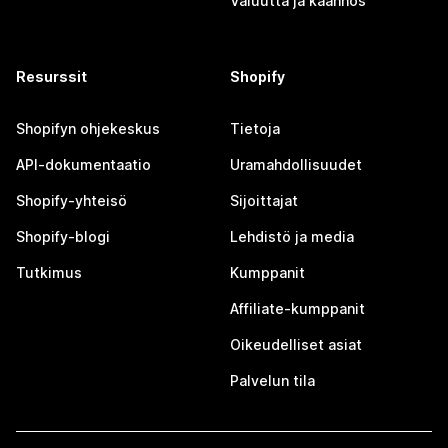
Valuutta ja käännös
Resurssit
Shopify
Shopifyn ohjekeskus
Tietoja
API-dokumentaatio
Uramahdollisuudet
Shopify-yhteisö
Sijoittajat
Shopify-blogi
Lehdistö ja media
Tutkimus
Kumppanit
Affiliate-kumppanit
Oikeudelliset asiat
Palvelun tila