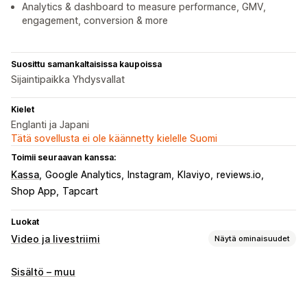
Analytics & dashboard to measure performance, GMV,
engagement, conversion & more
Suosittu samankaltaisissa kaupoissa
Sijaintipaikka Yhdysvallat
Kielet
Englanti ja Japani
Tätä sovellusta ei ole käännetty kielelle Suomi
Toimii seuraavan kanssa:
Kassa
Google Analytics
Instagram
Klaviyo
reviews.io
Shop App
Tapcart
Luokat
Video ja livestriimi
Näytä ominaisuudet
Videoiden hallinnointi
Sisältö – muu
Ostoa tarjoavat videot
Livemyynti
Livesuoratoistot
Livetapahtumat
Lisää ostoskoriin
Interaktiivinen video