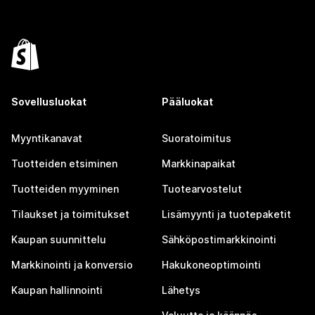
Sovellusluokat
Pääluokat
Myyntikanavat
Suoratoimitus
Tuotteiden etsiminen
Markkinapaikat
Tuotteiden myyminen
Tuotearvostelut
Tilaukset ja toimitukset
Lisämyynti ja tuotepaketit
Kaupan suunnittelu
Sähköpostimarkkinointi
Markkinointi ja konversio
Hakukoneoptimointi
Kaupan hallinnointi
Lähetys