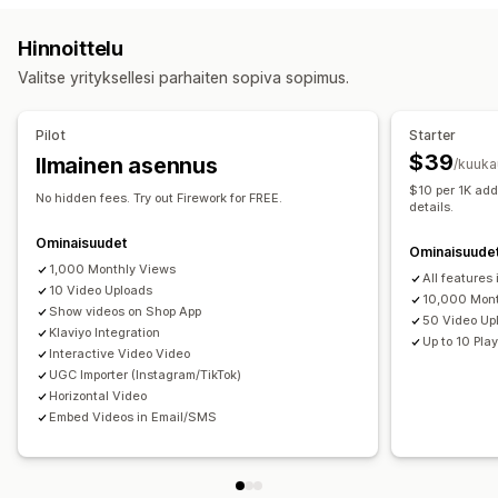
UGC
Some-jakaminen
Analytiikka
Hinnoittelu
Mukautukset
Valitse yrityksellesi parhaiten sopiva sopimus.
Videon editointi
Videomallit
Videon tuonti
Videotausta
Videosoitin
Video-pienohjelma
Sulautetut videot
Pilot
Starter
Karusellit
Mobiiliresponsiivisuus
$39
Ilmainen asennus
/kuuka
$10 per 1K add
No hidden fees. Try out Firework for FREE.
details.
Ominaisuudet
Ominaisuude
1,000 Monthly Views
All features i
10 Video Uploads
10,000 Mont
Show videos on Shop App
50 Video Up
Klaviyo Integration
Up to 10 Play
Interactive Video Video
UGC Importer (Instagram/TikTok)
Horizontal Video
Embed Videos in Email/SMS