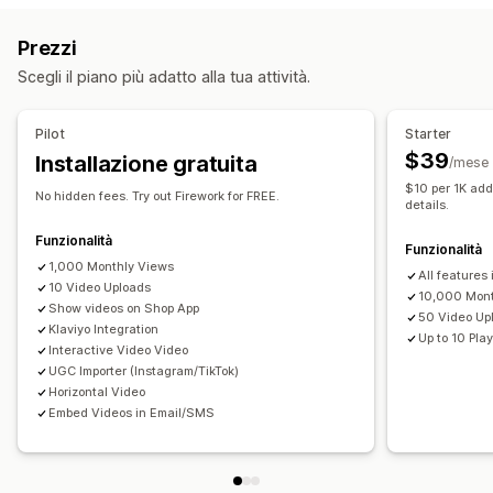
Video interattivo
UGC
Condivisione sui social
Analisi
Prezzi
Personalizzazione
Scegli il piano più adatto alla tua attività.
Modifica dei video
Modelli di video
Importazione dei video
Sfondo video
Pilot
Starter
Riproduzione dei video
Widget per i video
$39
Installazione gratuita
/mese
Video incorporati
Caroselli
Adattivo per dispositivi mobili
$10 per 1K add
No hidden fees. Try out Firework for FREE.
details.
Funzionalità
Funzionalità
1,000 Monthly Views
All features i
10 Video Uploads
10,000 Mont
Show videos on Shop App
50 Video Up
Klaviyo Integration
Up to 10 Play
Interactive Video Video
UGC Importer (Instagram/TikTok)
Horizontal Video
Embed Videos in Email/SMS