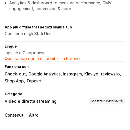
Analytics & dashboard to measure performance, GMV,
engagement, conversion & more
App più diffuse tra i negozi simili al tuo
Con sede negli Stati Uniti
Lingue
Inglese e Giapponese
Questa app non è disponibile in Italiano
Funziona con
Check-out
Google Analytics
Instagram
Klaviyo
reviews.io
Shop App
Tapcart
Categorie
Video e diretta streaming
Mostra funzionalità
Gestione dei video
Contenuti - Altro
Video con opzioni di acquisto
Vendita in diretta
Dirette streaming
Eventi live
Aggiungi al carrello