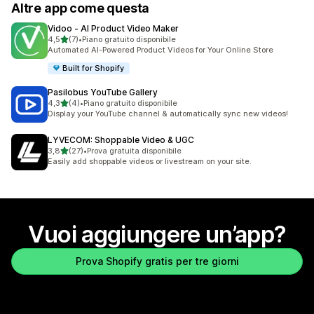
Altre app come questa
Vidoo ‑ AI Product Video Maker
stelle su 5
4,5
(7)
•
Piano gratuito disponibile
7 recensioni totali
Automated AI-Powered Product Videos for Your Online Store
Built for Shopify
Pasilobus YouTube Gallery
stelle su 5
4,3
(4)
•
Piano gratuito disponibile
4 recensioni totali
Display your YouTube channel & automatically sync new videos!
LYVECOM: Shoppable Video & UGC
stelle su 5
3,8
(27)
•
Prova gratuita disponibile
27 recensioni totali
Easily add shoppable videos or livestream on your site.
Vuoi aggiungere un’app?
Prova Shopify gratis per tre giorni