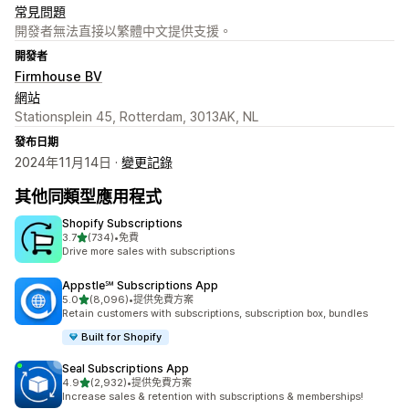
常見問題
開發者無法直接以繁體中文提供支援。
開發者
Firmhouse BV
網站
Stationsplein 45, Rotterdam, 3013AK, NL
發布日期
2024年11月14日 ·
變更記錄
其他同類型應用程式
Shopify Subscriptions
滿分 5 顆星
3.7
(734)
•
免費
共有 734 則評價
Drive more sales with subscriptions
Appstle℠ Subscriptions App
滿分 5 顆星
5.0
(8,096)
•
提供免費方案
共有 8096 則評價
Retain customers with subscriptions, subscription box, bundles
Built for Shopify
Seal Subscriptions App
滿分 5 顆星
4.9
(2,932)
•
提供免費方案
共有 2932 則評價
Increase sales & retention with subscriptions & memberships!