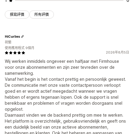
1
0
撰寫評價
所有評價
HiCurlies
荷蘭
使用應用程式 9個月
2026年8月5日
Wij werken inmiddels ongeveer een halfjaar met Firmhouse
voor onze abonnementen en zijn zeer tevreden over de
samenwerking.
Vanaf het begin is het contact prettig en persoonlijk geweest.
De communicatie met onze vaste contactpersoon verloopt
goed en er wordt actief meegedacht wanneer we vragen
hebben of ergens tegenaan lopen. Ook de support is snel
bereikbaar en problemen of vragen worden doorgaans snel
opgelost.
Daarnaast vinden we de backend prettig om mee te werken.
Het platform is overzichtelijk, gebruiksvriendelijk en geeft ons
een duidelijk beeld van onze actieve abonnementen,
bestellingen en klanten. Ook het beheren en aanpassen van