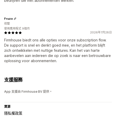
bedrijven die met abonnementen werken.
Fruzo
荷蘭
使用應用程式 9個月
2026年7月28日
Firmhouse biedt ons alle opties voor onze subscription flow.
De support is snel en denkt goed mee, en het platform blijft
zich ontwikkelen met nuttige features. Kan het van harte
aanbevelen aan iedereen die op zoek is naar een betrouwbare
oplossing voor abonnementen.
支援服務
App 支援由 Firmhouse BV 提供。
資源
隱私權政策