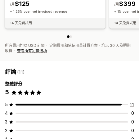
$125
$399
/月
/月
+ 1.25% over net invoiced revenue
+ 1% over net 
14 天免費試用
14 天免費試用
所有費用均以 USD 計價。 定期費用和依使用量計費方案，均以 30 天為週期
收費。
查看所有定價選項
評論
(11)
整體評分
5
5
11
4
0
3
0
2
0