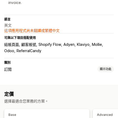
invoice.
語言
英文
這項應用程式尚未翻譯成繁體中文
可與以下項目搭配使用
結帳頁面
顧客帳號
Shopify Flow
Adyen
Klaviyo
Mollie
Odoo
ReferralCandy
類別
訂閱
顯示功能
訂閱類型
補充訂閱
存取權訂閱
會員
服務
實體商品
自訂訂閱
定價
可設定的定價
選擇最適合您業務的方案。
定期付款
訂閱優惠價
固定定價
試用期
每位使用者定價
單次付款
動態定價
自訂定價
Base
Advanced