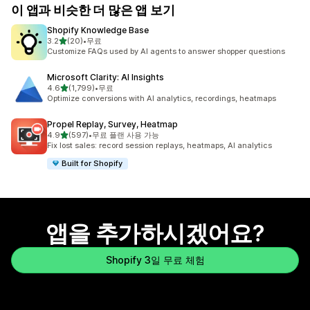
이 앱과 비슷한 더 많은 앱 보기
Shopify Knowledge Base
별 5개 중
3.2
(20)
•
무료
총 리뷰 20개
Customize FAQs used by AI agents to answer shopper questions
Microsoft Clarity: AI Insights
별 5개 중
4.6
(1,799)
•
무료
총 리뷰 1799개
Optimize conversions with AI analytics, recordings, heatmaps
Propel Replay, Survey, Heatmap
별 5개 중
4.9
(597)
•
무료 플랜 사용 가능
총 리뷰 597개
Fix lost sales: record session replays, heatmaps, AI analytics
Built for Shopify
앱을 추가하시겠어요?
Shopify 3일 무료 체험