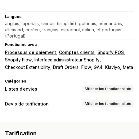
Langues
anglais, japonais, chinois (simplifié), polonais, néerlandais,
allemand, coréen, français, espagnol, italien, et portugais
(Portugal)
Fonctionne avec
Processus de paiement
Comptes clients
Shopify POS
Shopify Flow
Interface administrateur Shopify
Checkout Extensibility
Draft Orders
Flow
GA4
Klaviyo
Meta
Catégories
Listes d’envies
Afficher les fonctionnalités
Types de listes
Devis de tarification
Afficher les fonctionnalités
Liste d’envies publique
Coups de cœur
Règles de tarification
Sauvegarder pour plus tard
Liste d’envies d’invité
Masquer le prix
Afficher et masquer
Demander un devis
Gestion des listes
Tarification
Convertir le devis en commande
Règles personnalisées
Partage social
Liens de partage
Tableau de bord