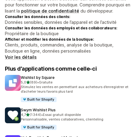
pour fonctionner sur votre boutique. Comprendre pourquoi en
lisant la
politique de confidentialité
du développeur.
Consulter les données des clients:
Données sensibles, données de l’appareil et de l’activité
Consulter les données des employés et des collaborateurs:
Propriétaire de la boutique
Afficher et modifier les données de la boutique:
Clients, produits, commandes, analyse de la boutique,
Boutique en ligne, données personnalisées
Voir les détails
Plus d’applications comme celle-ci
Wishlist by Square
étoile(s) sur 5
5,0
(89)
•
Gratuite
89 avis au total
Stimulez les ventes en permettant aux acheteurs d’enregistrer et
d’acheter leurs favoris plus tard
Built for Shopify
Swym Wishlist Plus
étoile(s) sur 5
4,7
(1 344)
•
Essai gratuit disponible
1344 avis au total
Personnalisable, ventes collaboratives, clienteling
Built for Shopify