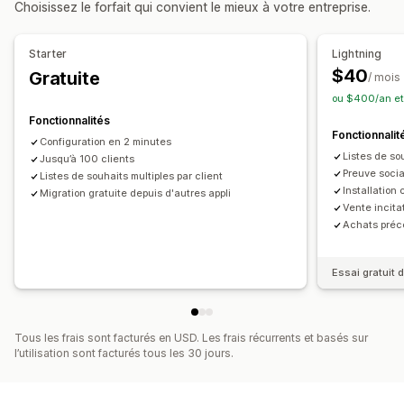
Choisissez le forfait qui convient le mieux à votre entreprise.
Devises multiples
Listes multiples
Importation et exportation
Personnalisation
Ajout au panier
Analyse des conversions
Starter
Lightning
Affichage personnalisé
Boutons
Formulaire de devis
$40
Gratuite
/ mois
Personnalisation
Multilingue
ou $400/an et
Image de marque personnalisée
Fonctionnalités
Notifications
Mises en page personnalisées
Icônes personnalisées
Fonctionnalit
Configuration en 2 minutes
Alertes administrateur
Mises à jour de devis
Multilingue
Alertes d’achat
Alertes de prix
Listes de sou
Jusqu’à 100 clients
Notifications par e-mail
Alertes de stock
Preuve soci
Listes de souhaits multiples par client
Installation
Migration gratuite depuis d'autres appli
Vente incita
Achats préc
Essai gratuit d
Tous les frais sont facturés en USD. Les frais récurrents et basés sur
l’utilisation sont facturés tous les 30 jours.