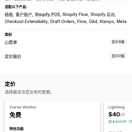
适配以下产品：
结账
客户账户
Shopify POS
Shopify Flow
Shopify 后台
Checkout Extensibility
Draft Orders
Flow
GA4
Klaviyo
Meta
类别
心愿单
显示功能
列表类型
定价报价
显示功能
公共心愿单
最爱
保存备用
宾客心愿单
定价规则
列表管理
隐藏价格
显示和隐藏
请求报价
将报价转化为订单
自定义规则
社交分享
分享链接
控制面板
多个列表
导入和导出
定价
多币种
添加到购物车
转化分析
选择最适合您业务的套餐。
自定义
自定义
自定义显示
按钮
报价表单
多语言
Starter Wishlist
Lightning
自定义品牌营销
自定义布局
自定义图标
多语言
购买提醒
$40
免费
通知
/月
价格提醒
库存提醒
或 $400/年（
后台提醒
报价更新
电子邮件通知
特色功能