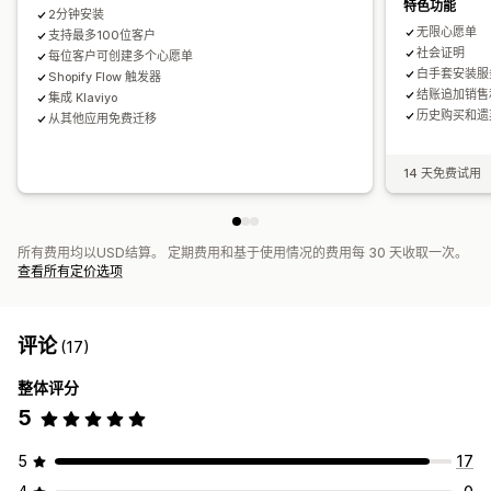
特色功能
2分钟安装
无限心愿单
支持最多100位客户
社会证明
每位客户可创建多个心愿单
白手套安装服
Shopify Flow 触发器
结账追加销售
集成 Klaviyo
历史购买和遗
从其他应用免费迁移
14 天免费试用
所有费用均以USD结算。 定期费用和基于使用情况的费用每 30 天收取一次。
查看所有定价选项
评论
(17)
整体评分
5
5
17