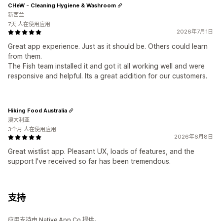
CHeW - Cleaning Hygiene & Washroom
新西兰
7天 人在使用应用
2026年7月1日
Great app experience. Just as it should be. Others could learn
from them.
The Fish team installed it and got it all working well and were
responsive and helpful. Its a great addition for our customers.
Hiking Food Australia
澳大利亚
3个月 人在使用应用
2026年6月8日
Great wistlist app. Pleasant UX, loads of features, and the
support I've received so far has been tremendous.
支持
应用支持由 Native App Co 提供。