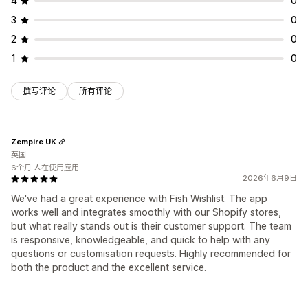
4
0
3
0
2
0
1
0
撰写评论
所有评论
Zempire UK
英国
6个月 人在使用应用
2026年6月9日
We've had a great experience with Fish Wishlist. The app
works well and integrates smoothly with our Shopify stores,
but what really stands out is their customer support. The team
is responsive, knowledgeable, and quick to help with any
questions or customisation requests. Highly recommended for
both the product and the excellent service.