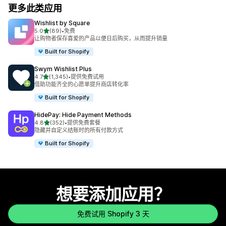
更多此类应用
Wishlist by Square
星（满分 5 星）
5.0
(89)
•
免费
总共 89 条评论
让购物者保存喜爱的产品以便日后购买，从而提升销量
Built for Shopify
Swym Wishlist Plus
星（满分 5 星）
4.7
(1,345)
•
提供免费试用
总共 1345 条评论
借助功能齐全的心愿单提升商店转化率
Built for Shopify
HidePay: Hide Payment Methods
星（满分 5 星）
4.8
(352)
•
提供免费套餐
总共 352 条评论
隐藏并自定义结账时的所有付款方式
Built for Shopify
想要添加应用？
免费试用 Shopify 3 天