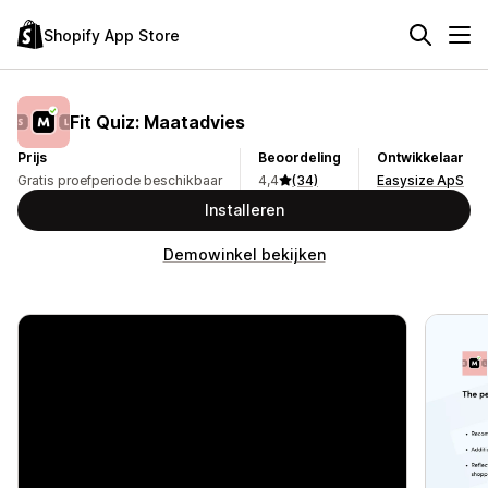
Shopify App Store
Fit Quiz: Maatadvies
Prijs
Beoordeling
Ontwikkelaar
Gratis proefperiode beschikbaar
4,4
(34)
Easysize ApS
Installeren
Demowinkel bekijken