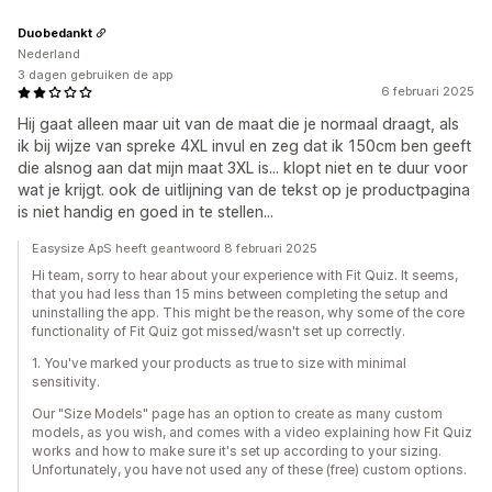
Duobedankt
Nederland
3 dagen gebruiken de app
6 februari 2025
Hij gaat alleen maar uit van de maat die je normaal draagt, als
ik bij wijze van spreke 4XL invul en zeg dat ik 150cm ben geeft
die alsnog aan dat mijn maat 3XL is... klopt niet en te duur voor
wat je krijgt. ook de uitlijning van de tekst op je productpagina
is niet handig en goed in te stellen...
Easysize ApS heeft geantwoord 8 februari 2025
Hi team, sorry to hear about your experience with Fit Quiz. It seems,
that you had less than 15 mins between completing the setup and
uninstalling the app. This might be the reason, why some of the core
functionality of Fit Quiz got missed/wasn't set up correctly.
1. You've marked your products as true to size with minimal
sensitivity.
Our "Size Models" page has an option to create as many custom
models, as you wish, and comes with a video explaining how Fit Quiz
works and how to make sure it's set up according to your sizing.
Unfortunately, you have not used any of these (free) custom options.