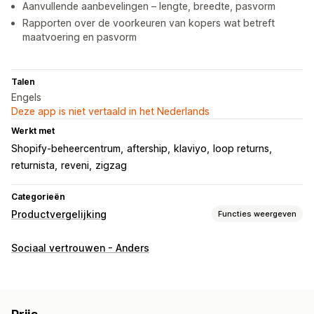
Aanvullende aanbevelingen – lengte, breedte, pasvorm
Rapporten over de voorkeuren van kopers wat betreft
maatvoering en pasvorm
Talen
Engels
Deze app is niet vertaald in het Nederlands
Werkt met
Shopify-beheercentrum
aftership
klaviyo
loop returns
returnista
reveni
zigzag
Categorieën
Productvergelijking
Functies weergeven
Vergelijkingstools
Sociaal vertrouwen - Anders
Maattabellen
Virtueel uitproberen
Varianten
Aanbevelingen
AI-aanbevelingen
Weergaveopties