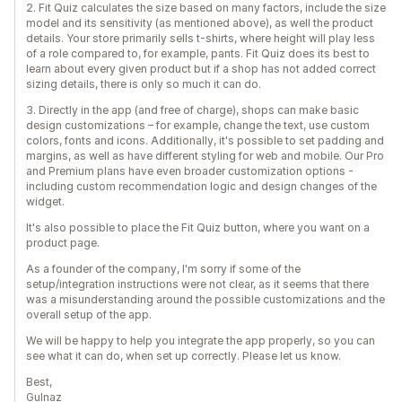
2. Fit Quiz calculates the size based on many factors, include the size
model and its sensitivity (as mentioned above), as well the product
details. Your store primarily sells t-shirts, where height will play less
of a role compared to, for example, pants. Fit Quiz does its best to
learn about every given product but if a shop has not added correct
sizing details, there is only so much it can do.
3. Directly in the app (and free of charge), shops can make basic
design customizations – for example, change the text, use custom
colors, fonts and icons. Additionally, it's possible to set padding and
margins, as well as have different styling for web and mobile. Our Pro
and Premium plans have even broader customization options -
including custom recommendation logic and design changes of the
widget.
It's also possible to place the Fit Quiz button, where you want on a
product page.
As a founder of the company, I'm sorry if some of the
setup/integration instructions were not clear, as it seems that there
was a misunderstanding around the possible customizations and the
overall setup of the app.
We will be happy to help you integrate the app properly, so you can
see what it can do, when set up correctly. Please let us know.
Best,
Gulnaz