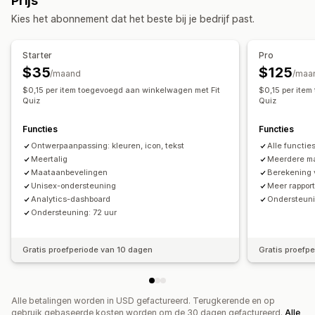
Prijs
Drag-and-drop-editor
Aangepaste CSS
Meerdere talen
Kies het abonnement dat het beste bij je bedrijf past.
Vertaling
Productpagina
Collectiepagina
Starter
Pro
$35
$125
/maand
/maa
$0,15 per item toegevoegd aan winkelwagen met Fit
$0,15 per ite
Quiz
Quiz
Functies
Functies
Ontwerpaanpassing: kleuren, icon, tekst
Alle functie
Meertalig
Meerdere m
Maataanbevelingen
Berekening 
Unisex-ondersteuning
Meer rappor
Analytics-dashboard
Ondersteuni
Ondersteuning: 72 uur
Gratis proefperiode van 10 dagen
Gratis proefp
Alle betalingen worden in USD gefactureerd. Terugkerende en op
gebruik gebaseerde kosten worden om de 30 dagen gefactureerd.
Alle