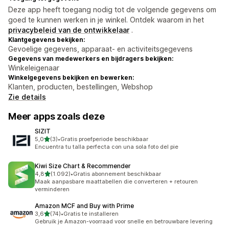
Deze app heeft toegang nodig tot de volgende gegevens om
goed te kunnen werken in je winkel. Ontdek waarom in het
privacybeleid van de ontwikkelaar
.
Klantgegevens bekijken:
Gevoelige gegevens, apparaat- en activiteitsgegevens
Gegevens van medewerkers en bijdragers bekijken:
Winkeleigenaar
Winkelgegevens bekijken en bewerken:
Klanten, producten, bestellingen, Webshop
Zie details
Meer apps zoals deze
SIZIT
van 5 sterren
5,0
(3)
•
Gratis proefperiode beschikbaar
3 recensies in totaal
Encuentra tu talla perfecta con una sola foto del pie
Kiwi Size Chart & Recommender
van 5 sterren
4,8
(1.092)
•
Gratis abonnement beschikbaar
1092 recensies in totaal
Maak aanpasbare maattabellen die converteren + retouren
verminderen
Amazon MCF and Buy with Prime
van 5 sterren
3,6
(74)
•
Gratis te installeren
74 recensies in totaal
Gebruik je Amazon-voorraad voor snelle en betrouwbare levering