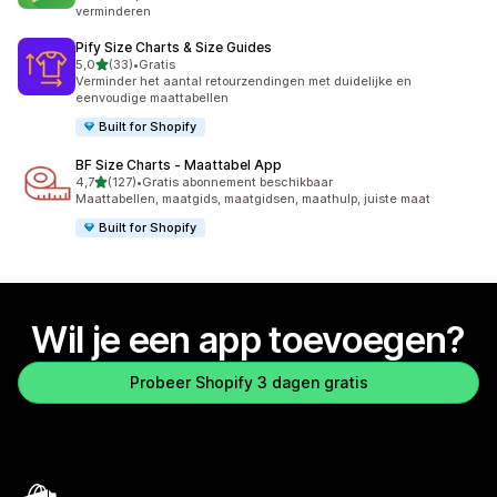
verminderen
Pify Size Charts & Size Guides
van 5 sterren
5,0
(33)
•
Gratis
33 recensies in totaal
Verminder het aantal retourzendingen met duidelijke en
eenvoudige maattabellen
Built for Shopify
BF Size Charts ‑ Maattabel App
van 5 sterren
4,7
(127)
•
Gratis abonnement beschikbaar
127 recensies in totaal
Maattabellen, maatgids, maatgidsen, maathulp, juiste maat
Built for Shopify
Wil je een app toevoegen?
Probeer Shopify 3 dagen gratis