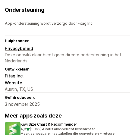
Ondersteuning
App-ondersteuning wordt verzorgd door Fitag Inc..
Hulpbronnen
Privacybeleid
Deze ontwikkelaar biedt geen directe ondersteuning in het
Nederlands.
Ontwikkelaar
Fitag Inc.
Website
Austin, TX, US
Geïntroduceerd
3 november 2025
Meer apps zoals deze
Kiwi Size Chart & Recommender
van 5 sterren
4,8
(1.092)
•
Gratis abonnement beschikbaar
1092 recensies in totaal
Maak aanpasbare maattabellen die converteren + retouren