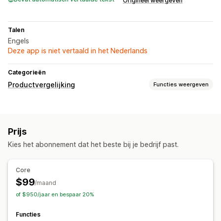
Origineel weergeven
Talen
Engels
Deze app is niet vertaald in het Nederlands
Categorieën
Productvergelijking
Functies weergeven
Vergelijkingstools
Pop-ups
Maattabellen
Virtueel uitproberen
Specificaties
Prijs
Aanbevelingen
AI-aanbevelingen
Verschillen markeren
Kies het abonnement dat het beste bij je bedrijf past.
Analytics
Weergaveopties
Core
Drag-and-drop-editor
Opmaak tabel
Aangepaste CSS
$99
/maand
Kleur en lettertype
Aangepaste tekst
Templates
of $950/jaar en bespaar 20%
Importeren en exporteren
Zwevende tabel
Functies
Eenheidsconversie
Meerdere talen
Productpagina