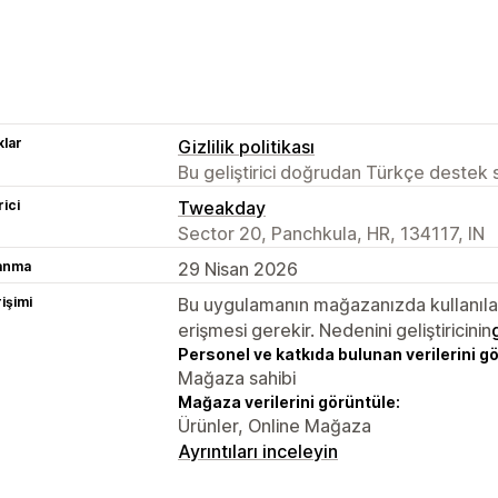
lar
Gizlilik politikası
Bu geliştirici doğrudan Türkçe destek
rici
Tweakday
Sector 20, Panchkula, HR, 134117, IN
lanma
29 Nisan 2026
rişimi
Bu uygulamanın mağazanızda kullanılabi
erişmesi gerekir. Nedenini geliştiricinin
Personel ve katkıda bulunan verilerini g
Mağaza sahibi
Mağaza verilerini görüntüle:
Ürünler, Online Mağaza
Ayrıntıları inceleyin