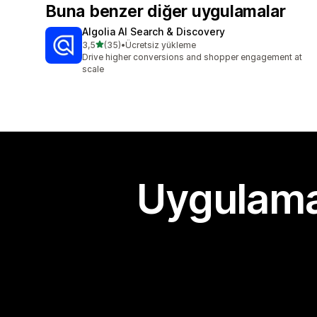
Buna benzer diğer uygulamalar
Algolia AI Search & Discovery
5 yıldız üzerinden
3,5
(35)
•
Ücretsiz yükleme
toplam 35 değerlendirme
Drive higher conversions and shopper engagement at
scale
Uygulama