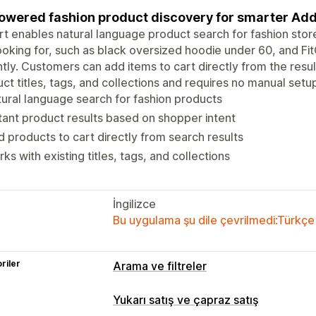
owered fashion product discovery for smarter Add
rt enables natural language product search for fashion sto
ooking for, such as black oversized hoodie under 60, and Fi
ntly. Customers can add items to cart directly from the resu
ct titles, tags, and collections and requires no manual setu
ural language search for fashion products
tant product results based on shopper intent
 products to cart directly from search results
ks with existing titles, tags, and collections
İngilizce
Bu uygulama şu dile çevrilmedi:Türkçe
riler
Arama ve filtreler
Arama özellikleri
Yukarı satış ve çapraz satış