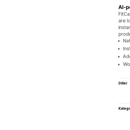
AI-p
FitCa
are l
insta
produ
Nat
Ins
Add
Wor
Diller
Katego