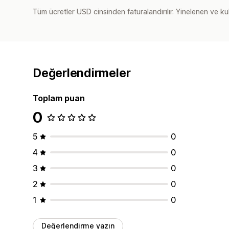
Tüm ücretler USD cinsinden faturalandırılır. Yinelenen ve kul
Değerlendirmeler
Toplam puan
0
5
0
4
0
3
0
2
0
1
0
Değerlendirme yazın