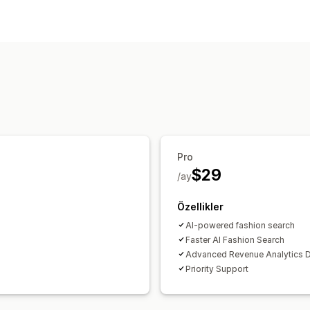
Otomatik tamamlama
Anında arama
Özelleştirme
Arama önerileri
Ürün önerileri
Ürün sayfasından yukarı satış
Teklifler ve öneriler
Ürün önerileri
Analizler
Dönüşüm oranları
Pro
$29
/ay
Özellikler
AI-powered fashion search
Faster AI Fashion Search
Advanced Revenue Analytics 
Priority Support