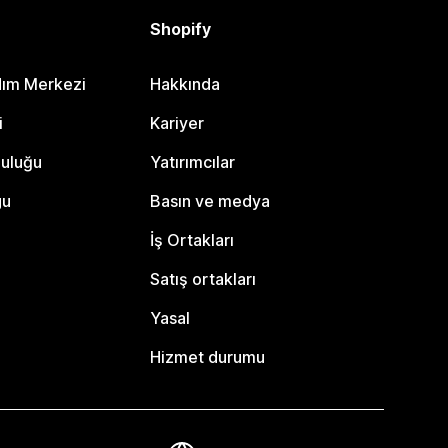
Shopify
dım Merkezi
Hakkında
i
Kariyer
luluğu
Yatırımcılar
gu
Basın ve medya
İş Ortakları
Satış ortakları
Yasal
Hizmet durumu