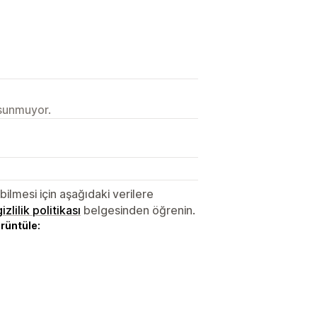
 sunmuyor.
lmesi için aşağıdaki verilere
gizlilik politikası
belgesinden öğrenin.
örüntüle: