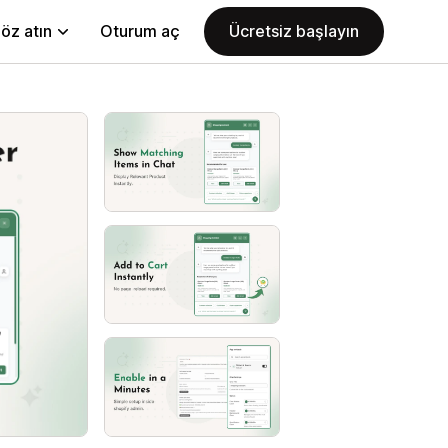
öz atın
Oturum aç
Ücretsiz başlayın