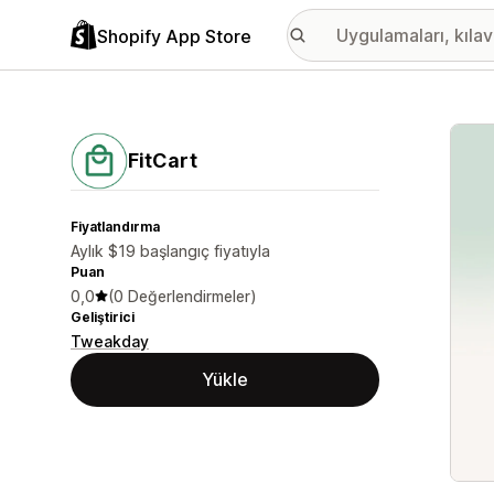
Shopify App Store
Öne ç
FitCart
Fiyatlandırma
Aylık $19 başlangıç fiyatıyla
Puan
0,0
(0 Değerlendirmeler)
Geliştirici
Tweakday
Yükle