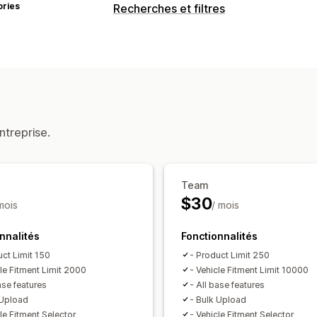
ories
Recherches et filtres
Fonctionnalités de recherche
Multi-filtre
Recherche personnalisée
Personnalisation de l’affichage
Style personnalisé
Affichage des filt
ntreprise.
Analyses de données
Utilisation des filtres
Team
$30
mois
/ mois
nnalités
Fonctionnalités
uct Limit 150
- Product Limit 250
cle Fitment Limit 2000
- Vehicle Fitment Limit 10000
ase features
- All base features
 Upload
- Bulk Upload
le Fitment Selector
- Vehicle Fitment Selector