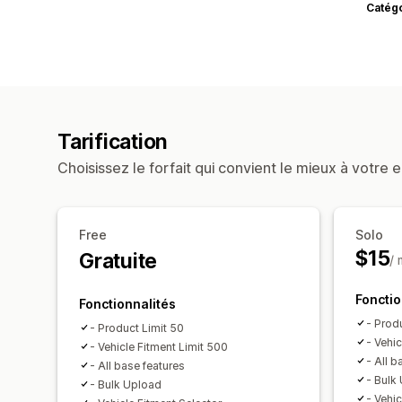
Catég
Tarification
Choisissez le forfait qui convient le mieux à votre e
Free
Solo
$15
Gratuite
/ 
Fonctio
Fonctionnalités
- Prod
- Product Limit 50
- Vehi
- Vehicle Fitment Limit 500
- All b
- All base features
- Bulk
- Bulk Upload
- Vehic