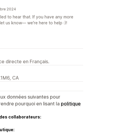
mbre 2024
led to hear that. If you have any more
let us know— we're here to help :)!
e directe en Français.
L1M6, CA
 aux données suivantes pour
endre pourquoi en lisant la
politique
des collaborateurs:
utique: