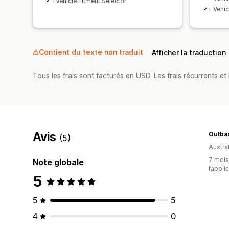
- Vehicle Fitment Selector
- Vehic
Contient du texte non traduit
Afficher la traduction
Tous les frais sont facturés en USD. Les frais récurrents et b
Avis
Outba
(5)
Austral
7 mois 
Note globale
l’appli
5
5
5
4
0