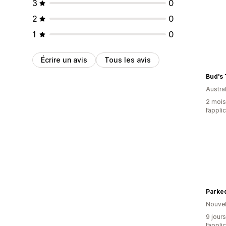
3
0
2
0
1
0
Écrire un avis
Tous les avis
Bud's 
Austral
2 mois 
l’appli
Parke
Nouvel
9 jours
l’appli