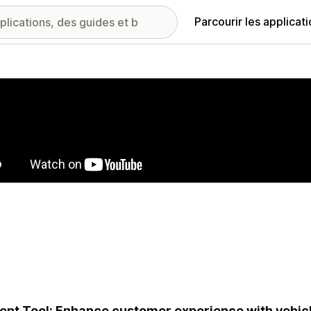
Parcourir les applicat
ie d’images vedette
ent Tool: Enhance customer experience with vehic