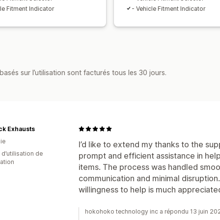
le Fitment Indicator
- Vehicle Fitment Indicator
asés sur l’utilisation sont facturés tous les 30 jours.
ck Exhausts
ie
I’d like to extend my thanks to the supp
d’utilisation de
prompt and efficient assistance in he
cation
items. The process was handled smooth
communication and minimal disruption. 
willingness to help is much appreciate
hokohoko technology inc a répondu 13 juin 20