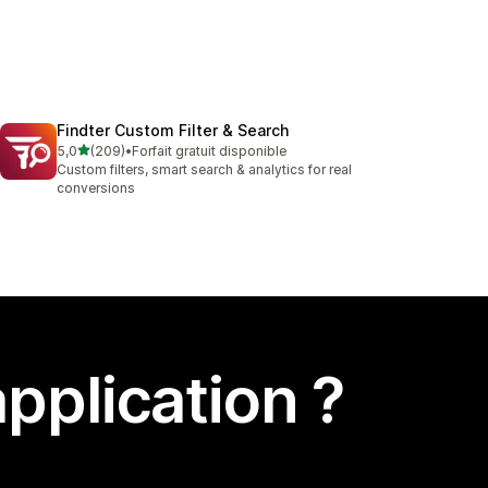
Findter Custom Filter & Search
étoile(s) sur 5
5,0
(209)
•
Forfait gratuit disponible
209 avis au total
Custom filters, smart search & analytics for real
conversions
pplication ?