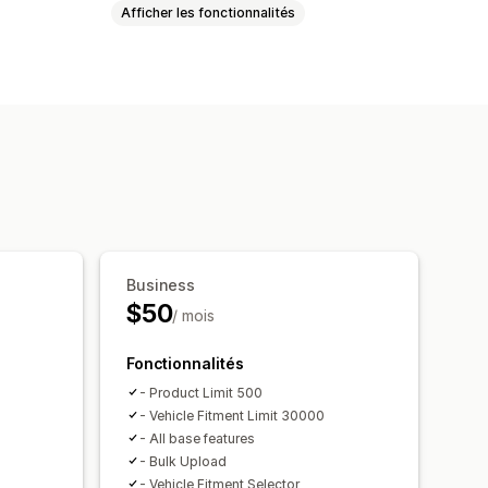
Afficher les fonctionnalités
Barre de recherche
res
Filtres personnalisés
Tri
Business
$50
/ mois
Fonctionnalités
- Product Limit 500
- Vehicle Fitment Limit 30000
- All base features
- Bulk Upload
- Vehicle Fitment Selector