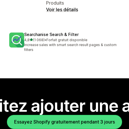
Produits
Voir les détails
Searchanise Search & Filter
étoile(s) sur 5
4,8
(1 068)
•
Forfait gratuit disponible
1068 avis au total
Increase sales with smart search result pages & custom
filters
tez ajouter une a
Essayez Shopify gratuitement pendant 3 jours