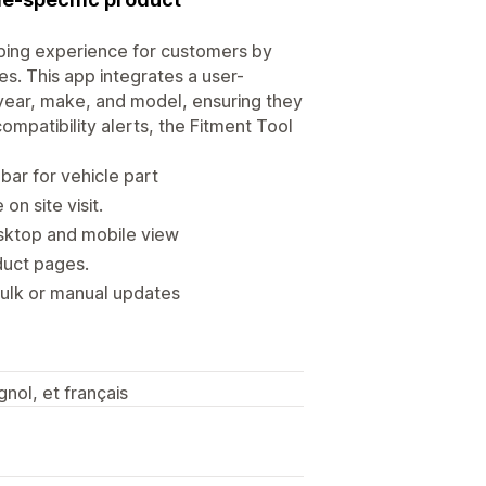
ping experience for customers by
es. This app integrates a user-
s year, make, and model, ensuring they
compatibility alerts, the Fitment Tool
ar for vehicle part
n site visit.
sktop and mobile view
oduct pages.
ulk or manual updates
gnol, et français