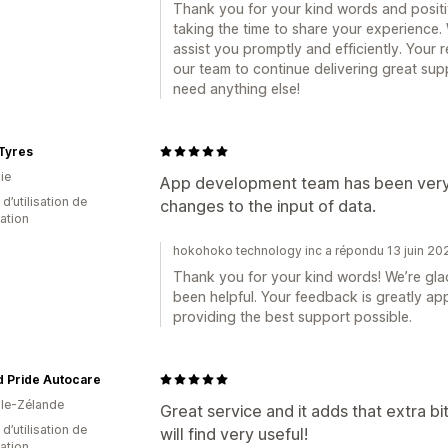
Thank you for your kind words and positi
taking the time to share your experience.
assist you promptly and efficiently. Your 
our team to continue delivering great supp
need anything else!
Tyres
ie
App development team has been very 
d’utilisation de
changes to the input of data.
cation
hokohoko technology inc a répondu 13 juin 20
Thank you for your kind words! We’re gl
been helpful. Your feedback is greatly a
providing the best support possible.
d Pride Autocare
le-Zélande
Great service and it adds that extra bi
 d’utilisation de
will find very useful!
cation