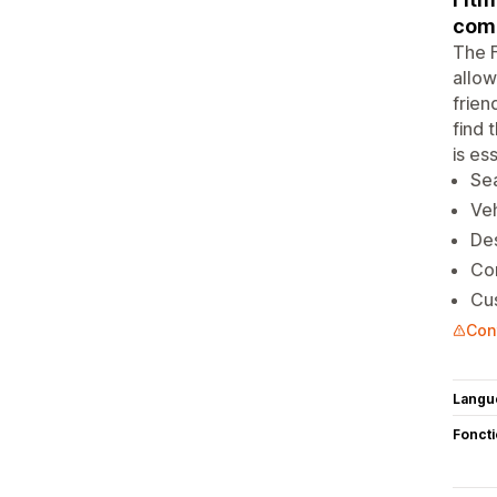
comp
The F
allow
frien
find 
is es
Sea
Veh
Des
Com
Cus
Con
Langu
Fonct