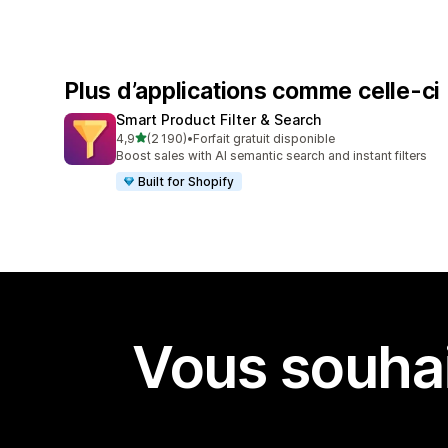
Plus d’applications comme celle-ci
Smart Product Filter & Search
étoile(s) sur 5
4,9
(2 190)
•
Forfait gratuit disponible
2190 avis au total
Boost sales with AI semantic search and instant filters
Built for Shopify
Vous souhai