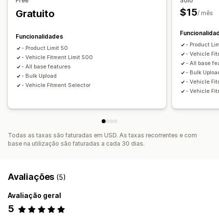
Free
Solo
$15
Gratuito
Análise de dados
/ mês
Utilização de filtros
Funcionalida
Funcionalidades
- Product Li
- Product Limit 50
- Vehicle Fi
- Vehicle Fitment Limit 500
- All base f
- All base features
- Bulk Uploa
- Bulk Upload
- Vehicle Fi
- Vehicle Fitment Selector
- Vehicle Fi
Todas as taxas são faturadas em USD. As taxas recorrentes e com
base na utilização são faturadas a cada 30 dias.
Avaliações
(5)
Avaliação geral
5