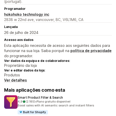
(portugal).
Programador
hokohoko technology inc
2838 w 22nd ave, vancouver, BC, V6L1M6, CA
Lançada
26 de julho de 2024
Acesso aos dados
Esta aplicação necessita de acesso aos seguintes dados para
funcionar na sua loja. Saiba porquê na
política de privacidade
do programador.
Ver dados da equipa e de colaboradores:
Proprietário da loja
Ver e editar dados da loja:
Produtos
Ver detalhes
Mais aplicações como esta
Smart Product Filter & Search
de 5 estrelas
4,9
(2.185)
•
Plano gratuito disponível
2185 total de avaliações
Boost sales with AI semantic search and instant filters
Built for Shopify