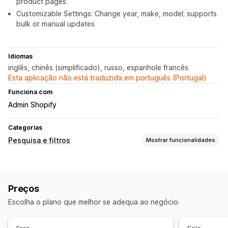
product pages.
Customizable Settings: Change year, make, model; supports
bulk or manual updates
Idiomas
inglês, chinês (simplificado), russo, espanhole francês
Esta aplicação não está traduzida em português (Portugal)
Funciona com
Admin Shopify
Categorias
Pesquisa e filtros
Mostrar funcionalidades
Funcionalidades de pesquisa
Vários filtros
Pesquisa personalizada
Barra de pesquisa
Preços
Personalização da apresentação
Escolha o plano que melhor se adequa ao negócio.
Estilo personalizado
Apresentação de filtros
Filtros personalizados
Ordenação