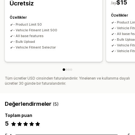
$15
Ücretsiz
Filtre kullanımı
/ay
Özellikler
Özellikler
- Product Li
- Product Limit 50
- Vehicle Fi
- Vehicle Fitment Limit 500
- All base f
- All base features
- Bulk Uploa
- Bulk Upload
- Vehicle Fi
- Vehicle Fitment Selector
- Vehicle Fi
Tüm ücretler USD cinsinden faturalandırılır. Yinelenen ve kullanıma dayalı
ücretler 30 günde bir faturalandırılır.
Değerlendirmeler
(5)
Toplam puan
5