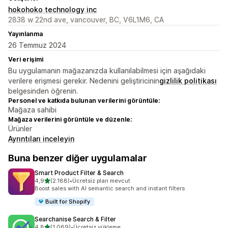
hokohoko technology inc
2838 w 22nd ave, vancouver, BC, V6L1M6, CA
Yayınlanma
26 Temmuz 2024
Veri erişimi
Bu uygulamanın mağazanızda kullanılabilmesi için aşağıdaki
verilere erişmesi gerekir. Nedenini geliştiricinin
gizlilik politikası
belgesinden öğrenin.
Personel ve katkıda bulunan verilerini görüntüle:
Mağaza sahibi
Mağaza verilerini görüntüle ve düzenle:
Ürünler
Ayrıntıları inceleyin
Buna benzer diğer uygulamalar
Smart Product Filter & Search
5 yıldız üzerinden
4,9
(2.188)
•
Ücretsiz plan mevcut
toplam 2188 değerlendirme
Boost sales with AI semantic search and instant filters
Built for Shopify
Searchanise Search & Filter
5 yıldız üzerinden
4,8
(1.069)
•
Ücretsiz yükleme