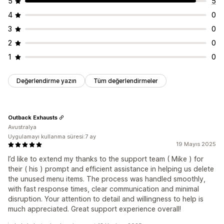
5
5
4
0
3
0
2
0
1
0
Değerlendirme yazın
Tüm değerlendirmeler
Outback Exhausts
Avustralya
Uygulamayı kullanma süresi:7 ay
19 Mayıs 2025
I’d like to extend my thanks to the support team ( Mike ) for
their ( his ) prompt and efficient assistance in helping us delete
the unused menu items. The process was handled smoothly,
with fast response times, clear communication and minimal
disruption. Your attention to detail and willingness to help is
much appreciated. Great support experience overall!