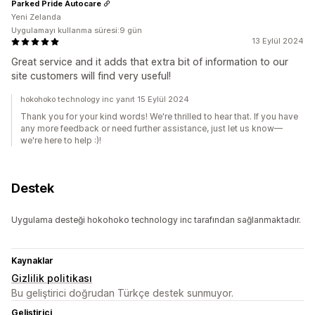
Parked Pride Autocare
Yeni Zelanda
Uygulamayı kullanma süresi:9 gün
13 Eylül 2024
Great service and it adds that extra bit of information to our
site customers will find very useful!
hokohoko technology inc yanıt 15 Eylül 2024
Thank you for your kind words! We're thrilled to hear that. If you have
any more feedback or need further assistance, just let us know—
we're here to help :)!
Destek
Uygulama desteği hokohoko technology inc tarafından sağlanmaktadır.
Kaynaklar
Gizlilik politikası
Bu geliştirici doğrudan Türkçe destek sunmuyor.
Geliştirici