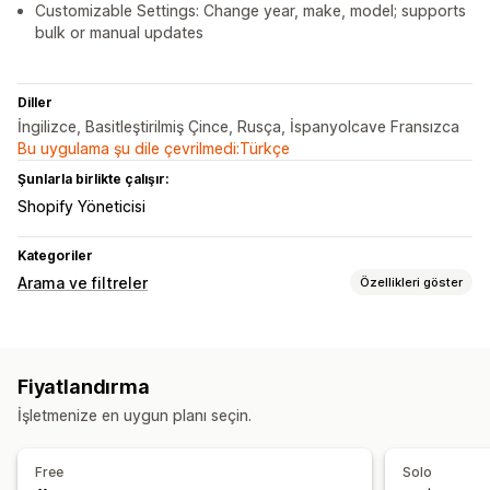
Customizable Settings: Change year, make, model; supports
bulk or manual updates
Diller
İngilizce, Basitleştirilmiş Çince, Rusça, İspanyolcave Fransızca
Bu uygulama şu dile çevrilmedi:Türkçe
Şunlarla birlikte çalışır:
Shopify Yöneticisi
Kategoriler
Arama ve filtreler
Özellikleri göster
Arama özellikleri
Çoklu filtreleme
Kişiselleştirilmiş arama
Arama çubuğu
Fiyatlandırma
Ekran özelleştirme
İşletmenize en uygun planı seçin.
Özel stil
Filtre ekranı
Özel filtreler
Sıralama
Analizler
Free
Solo