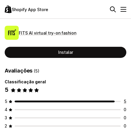
Shopify App Store
FITS AI virtual try‑on fashion
Instalar
Avaliações
(5)
Classificação geral
5
5
5
4
0
3
0
2
0