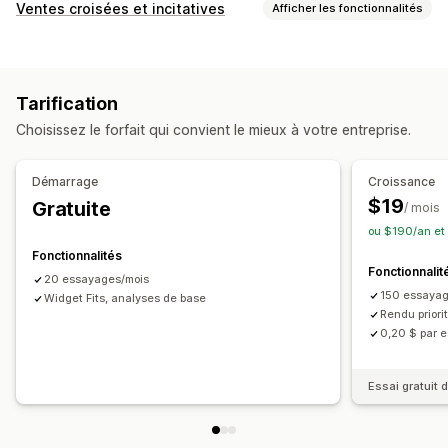
Visualisation
Ventes croisées et incitatives
Afficher les fonctionnalités
Essayage virtuel
Propulsé par l’IA
Personnalisation
Page de produit vente incitative
Tarification
Analyses de données
Choisissez le forfait qui convient le mieux à votre entreprise.
Taux de conversion
Démarrage
Croissance
$19
Gratuite
/ mois
ou $190/an et
Fonctionnalités
Fonctionnalit
20 essayages/mois
150 essayag
Widget Fits, analyses de base
Rendu priori
0,20 $ par 
Essai gratuit d