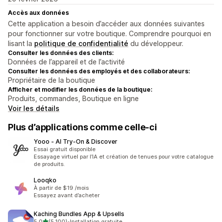
Accès aux données
Cette application a besoin d’accéder aux données suivantes
pour fonctionner sur votre boutique. Comprendre pourquoi en
lisant la
politique de confidentialité
du développeur.
Consulter les données des clients:
Données de l’appareil et de l’activité
Consulter les données des employés et des collaborateurs:
Propriétaire de la boutique
Afficher et modifier les données de la boutique:
Produits, commandes, Boutique en ligne
Voir les détails
Plus d’applications comme celle-ci
Yooo ‑ AI Try‑On & Discover
Essai gratuit disponible
Essayage virtuel par l’IA et création de tenues pour votre catalogue
de produits.
Looqko
À partir de $19 /mois
Essayez avant d’acheter
Kaching Bundles App & Upsells
étoile(s) sur 5
5,0
(5 100)
•
Installation gratuite