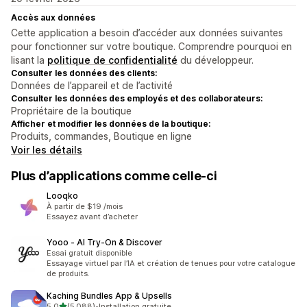
Accès aux données
Cette application a besoin d’accéder aux données suivantes
pour fonctionner sur votre boutique. Comprendre pourquoi en
lisant la
politique de confidentialité
du développeur.
Consulter les données des clients:
Données de l’appareil et de l’activité
Consulter les données des employés et des collaborateurs:
Propriétaire de la boutique
Afficher et modifier les données de la boutique:
Produits, commandes, Boutique en ligne
Voir les détails
Plus d’applications comme celle-ci
Looqko
À partir de $19 /mois
Essayez avant d’acheter
Yooo ‑ AI Try‑On & Discover
Essai gratuit disponible
Essayage virtuel par l’IA et création de tenues pour votre catalogue
de produits.
Kaching Bundles App & Upsells
étoile(s) sur 5
5,0
(5 088)
•
Installation gratuite