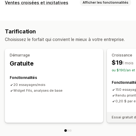
Visualisation
Ventes croisées et incitatives
Afficher les fonctionnalités
Essayage virtuel
Propulsé par l’IA
Personnalisation
Page de produit vente incitative
Tarification
Analyses de données
Choisissez le forfait qui convient le mieux à votre entreprise.
Taux de conversion
Démarrage
Croissance
$19
Gratuite
/ mois
ou $190/an et
Fonctionnalités
Fonctionnalit
20 essayages/mois
150 essayag
Widget Fits, analyses de base
Rendu priori
0,20 $ par 
Essai gratuit d