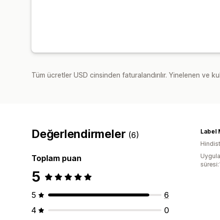
Tüm ücretler USD cinsinden faturalandırılır. Yinelenen ve kul
Değerlendirmeler
Label 
(6)
Hindis
Uygula
Toplam puan
süresi
5
5
6
4
0