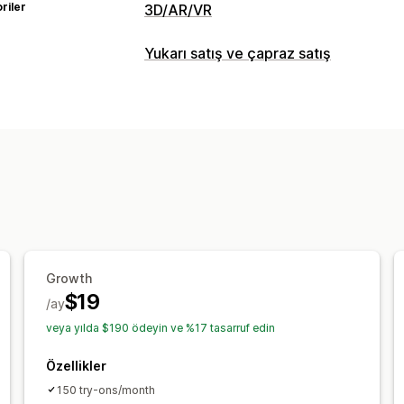
riler
3D/AR/VR
Görselleştirme
Yukarı satış ve çapraz satış
Sanal deneme
Yapay zeka destekli
Özelleştirme
Ürün sayfasından yukarı satış
Analizler
Dönüşüm oranları
Growth
$19
/ay
veya yılda $190 ödeyin ve %17 tasarruf edin
Özellikler
150 try-ons/month