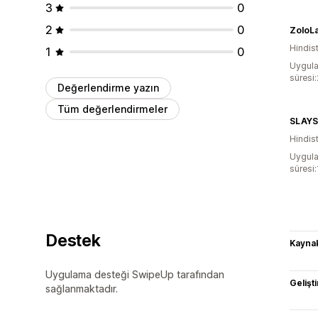
3
0
2
0
ZoloL
Hindis
1
0
Uygula
süresi
Değerlendirme yazın
Tüm değerlendirmeler
SLAYS
Hindis
Uygula
süresi
Destek
Kaynak
Uygulama desteği SwipeUp tarafından
Gelişti
sağlanmaktadır.