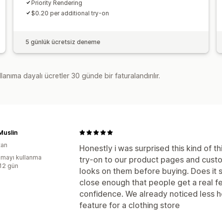
Priority Rendering
$0.20 per additional try-on
5 günlük ücretsiz deneme
lanıma dayalı ücretler 30 günde bir faturalandırılır.
Muslin
tan
Honestly i was surprised this kind of 
mayı kullanma
try-on to our product pages and custo
:12 gün
looks on them before buying. Does it s
close enough that people get a real fee
confidence. We already noticed less he
feature for a clothing store