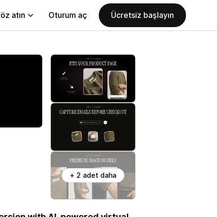
öz atın
Oturum aç
Ücretsiz başlayın
+ 2 adet daha
ersion with AI-powered virtual