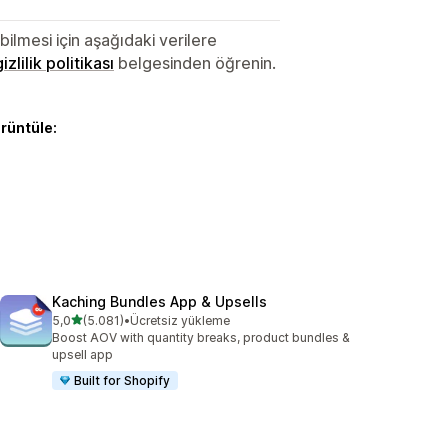
lmesi için aşağıdaki verilere
gizlilik politikası
belgesinden öğrenin.
örüntüle:
Kaching Bundles App & Upsells
5 yıldız üzerinden
5,0
(5.081)
•
Ücretsiz yükleme
toplam 5081 değerlendirme
Boost AOV with quantity breaks, product bundles &
upsell app
Built for Shopify