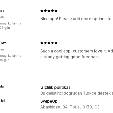
abel
tan
Nice app! Please add more oprions to
mayı kullanma
:25 gün
TAY
tan
Such a cool app, customers love it. Ad
mayı kullanma
already getting good feedback
:15 gün
lar
Gizlilik politikası
Bu geliştirici doğrudan Türkçe destek
rici
SwipeUp
Abashidze, 34, Tbilisi, 0179, GE