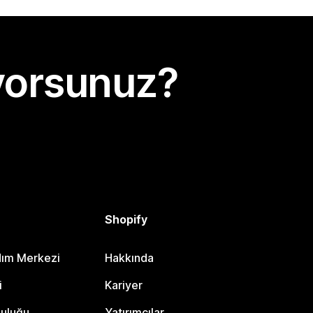
yorsunuz?
Shopify
dım Merkezi
Hakkında
i
Kariyer
luluğu
Yatırımcılar