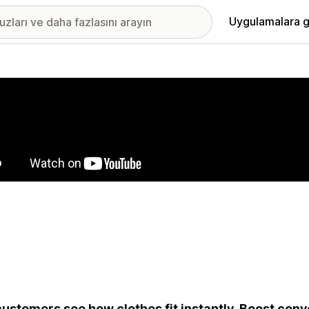
Uygulamalara g
ıkan görsel galerisi
customers see how clothes fit instantly. Boost conv