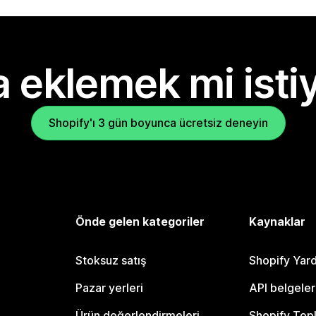
 eklemek mi isti
Shopify'ı 3 gün boyunca ücretsiz deneyin
Önde gelen kategoriler
Kaynaklar
Stoksuz satış
Shopify Yar
Pazar yerleri
API belgeler
Ürün değerlendirmeleri
Shopify Top