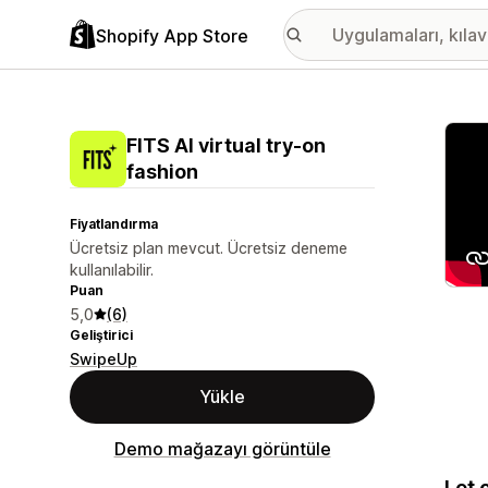
Shopify App Store
Öne ç
FITS AI virtual try‑on
fashion
Fiyatlandırma
Ücretsiz plan mevcut. Ücretsiz deneme
kullanılabilir.
Puan
5,0
(6)
Geliştirici
SwipeUp
Yükle
Demo mağazayı görüntüle
Let 