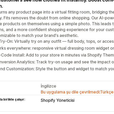
n.
turns any product page into a virtual fitting room, bridging 
ty. Fits removes the doubt from online shopping. Our AI-pow
e products on themselves using a simple photo. This leads t
ns, and a more confident shopping experience for your custom
mizable to match your brand's aesthetic.
Try-On: Virtually try on any outfit — full body, tops, or acces
ks everywhere: responsive virtual dressing room widget o
Code Install: Add to your store in minutes via Shopify The
version Analytics: Track try-on usage and see the impact o
nd Customization: Style the button and widget to match you
İngilizce
Bu uygulama şu dile çevrilmedi:Türkçe
a birlikte çalışır:
Shopify Yöneticisi