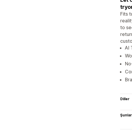
tryo
Fits 
reali
to se
retur
custo
AI 
Wor
No-
Con
Bra
Diller
Şunlarl