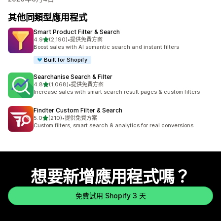
其他同類型應用程式
Smart Product Filter & Search
滿分 5 顆星
4.9
(2,190)
•
提供免費方案
共有 2190 則評價
Boost sales with AI semantic search and instant filters
Built for Shopify
Searchanise Search & Filter
滿分 5 顆星
4.8
(1,068)
•
提供免費方案
共有 1068 則評價
Increase sales with smart search result pages & custom filters
Findter Custom Filter & Search
滿分 5 顆星
5.0
(210)
•
提供免費方案
共有 210 則評價
Custom filters, smart search & analytics for real conversions
想要新增應用程式嗎？
免費試用 Shopify 3 天