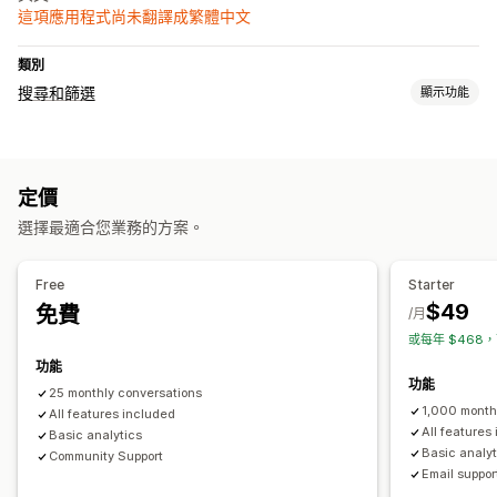
這項應用程式尚未翻譯成繁體中文
類別
搜尋和篩選
顯示功能
搜尋功能
圖片搜尋
立即搜尋
AI 搜尋
商品推薦
個人化搜尋
自訂排名
定價
顯示畫面自訂內容
選擇最適合您業務的方案。
自訂樣式
分析
Free
Starter
$49
免費
AI 深入分析
行為深入分析
/月
或每年 $468，
功能
功能
25 monthly conversations
1,000 month
All features included
All features
Basic analytics
Basic analyt
Community Support
Email suppor