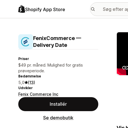
Shopify App Store
Galle
FenixCommerce —
Delivery Date
Priser
$49 pr. måned. Mulighed for gratis
prøveperiode.
Bedømmelse
5,0
(13)
Udvikler
Fenix Commerce Inc
Installér
Se demobutik
Vis 