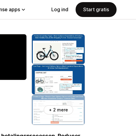
se apps
Log ind
Start gratis
+ 2 mere
i betalingsprocessen. Reducer