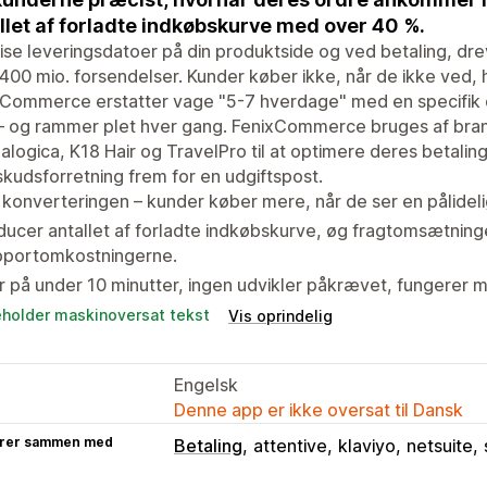
llet af forladte indkøbskurve med over 40 %.
se leveringsdatoer på din produktside og ved betaling, dre
400 mio. forsendelser. Kunder køber ikke, når de ikke ved
xCommerce erstatter vage "5-7 hverdage" med en specifik 
" – og rammer plet hver gang. FenixCommerce bruges af br
logica, K18 Hair og TravelPro til at optimere deres betaling
kudsforretning frem for en udgiftspost.
konverteringen – kunder køber mere, når de ser en pålideli
ucer antallet af forladte indkøbskurve, øg fragtomsætnin
pportomkostningerne.
r på under 10 minutter, ingen udvikler påkrævet, fungerer 
eholder maskinoversat tekst
Vis oprindelig
Engelsk
Denne app er ikke oversat til Dansk
rer sammen med
Betaling
attentive
klaviyo
netsuite