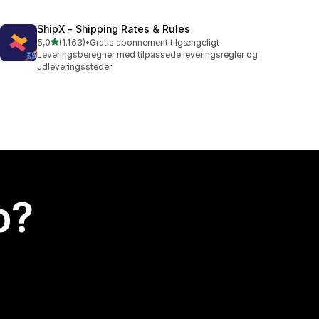
ShipX ‑ Shipping Rates & Rules
ud af 5 stjerner
5,0
(1.163)
•
Gratis abonnement tilgængeligt
1163 anmeldelser i alt
Leveringsberegner med tilpassede leveringsregler og
udleveringssteder
p?