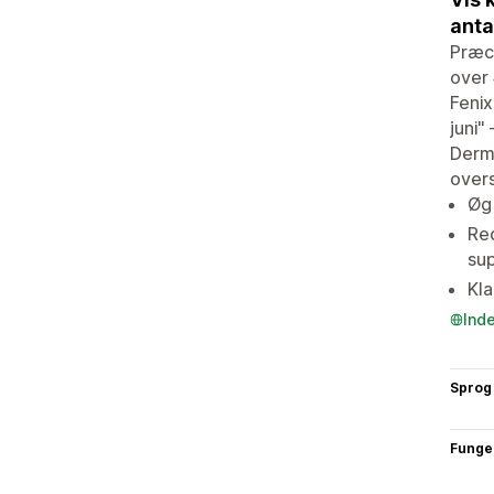
anta
Præci
over 
Feni
juni
Derma
overs
Øg 
Red
su
Kla
Ind
Sprog
Funge