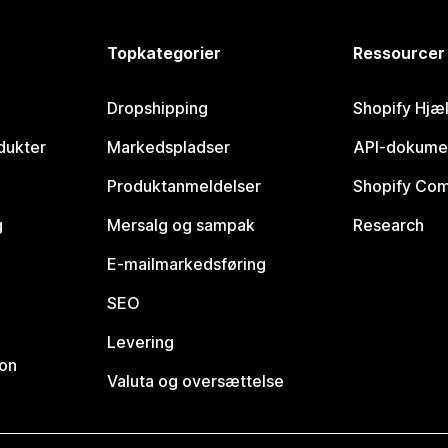
Topkategorier
Ressourcer
Dropshipping
Shopify Hjæ
dukter
Markedspladser
API-dokume
Produktanmeldelser
Shopify Co
g
Mersalg og sampak
Research
E-mailmarkedsføring
SEO
Levering
ion
Valuta og oversættelse