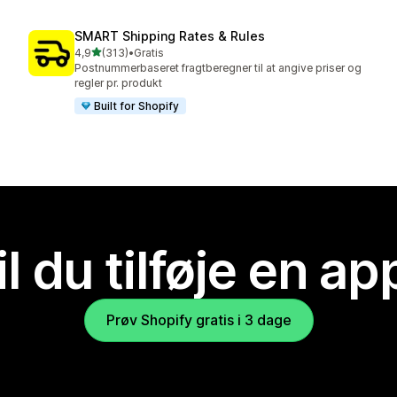
SMART Shipping Rates & Rules
ud af 5 stjerner
4,9
(313)
•
Gratis
313 anmeldelser i alt
Postnummerbaseret fragtberegner til at angive priser og
regler pr. produkt
Built for Shopify
il du tilføje en ap
Prøv Shopify gratis i 3 dage