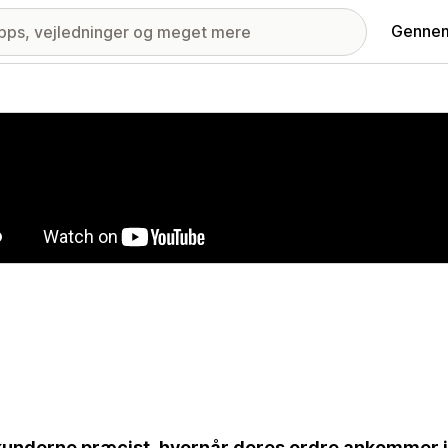
Gennem
ri med udvalgte billeder
kunderne præcist, hvornår deres ordre ankommer 