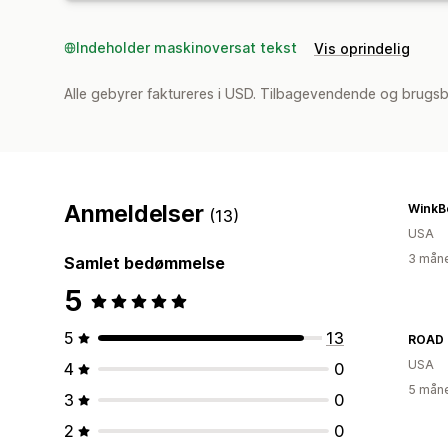
Indeholder maskinoversat tekst
Vis oprindelig
Alle gebyrer faktureres i USD. Tilbagevendende og brugsb
Anmeldelser
WinkB
(13)
USA
3 måne
Samlet bedømmelse
5
5
13
ROAD 
USA
4
0
5 måne
3
0
2
0