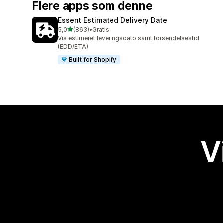
Flere apps som denne
Essent Estimated Delivery Date
ud af 5 stjerner
5,0
(863)
•
Gratis
863 anmeldelser i alt
Vis estimeret leveringsdato samt forsendelsestid
(EDD/ETA)
Built for Shopify
V