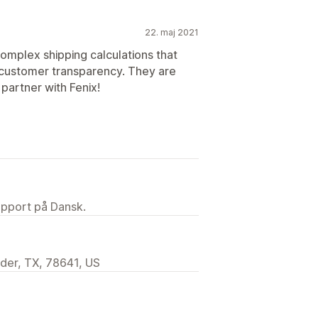
22. maj 2021
omplex shipping calculations that
r customer transparency. They are
 partner with Fenix!
upport på Dansk.
nder, TX, 78641, US