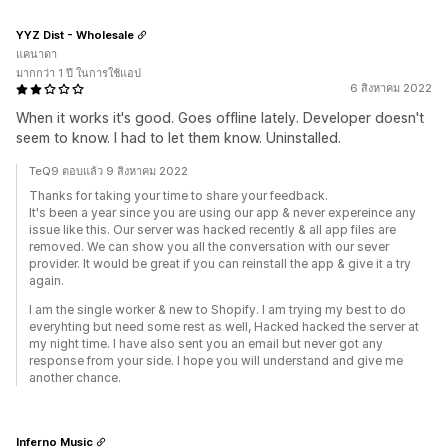
YYZ Dist - Wholesale
แคนาดา
มากกว่า 1 ปี ในการใช้แอป
6 สิงหาคม 2022
When it works it's good. Goes offline lately. Developer doesn't
seem to know. I had to let them know. Uninstalled.
TeQ9 ตอบแล้ว 9 สิงหาคม 2022
Thanks for taking your time to share your feedback.
It's been a year since you are using our app & never expereince any
issue like this. Our server was hacked recently & all app files are
removed. We can show you all the conversation with our sever
provider. It would be great if you can reinstall the app & give it a try
again.
I am the single worker & new to Shopify. I am trying my best to do
everyhting but need some rest as well, Hacked hacked the server at
my night time. I have also sent you an email but never got any
response from your side. I hope you will understand and give me
another chance.
Inferno Music