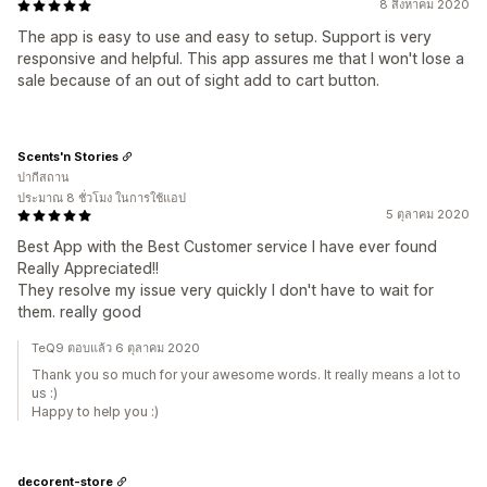
8 สิงหาคม 2020
The app is easy to use and easy to setup. Support is very
responsive and helpful. This app assures me that I won't lose a
sale because of an out of sight add to cart button.
Scents'n Stories
ปากีสถาน
ประมาณ 8 ชั่วโมง ในการใช้แอป
5 ตุลาคม 2020
Best App with the Best Customer service I have ever found
Really Appreciated!!
They resolve my issue very quickly I don't have to wait for
them. really good
TeQ9 ตอบแล้ว 6 ตุลาคม 2020
Thank you so much for your awesome words. It really means a lot to
us :)
Happy to help you :)
decorent-store