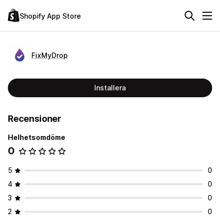
Shopify App Store
FixMyDrop
Installera
Recensioner
Helhetsomdöme
0
5
0
4
0
3
0
2
0