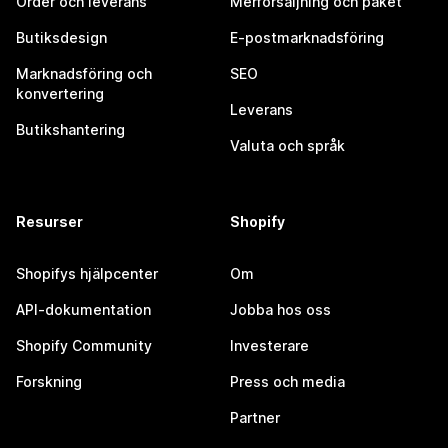
Order och leverans
Merförsäljning och paket
Butiksdesign
E-postmarknadsföring
Marknadsföring och
SEO
konvertering
Leverans
Butikshantering
Valuta och språk
Resurser
Shopify
Shopifys hjälpcenter
Om
API-dokumentation
Jobba hos oss
Shopify Community
Investerare
Forskning
Press och media
Partner