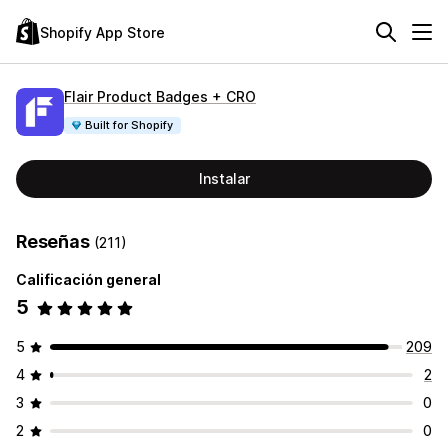
Shopify App Store
Flair Product Badges + CRO
Built for Shopify
Instalar
Reseñas
(211)
Calificación general
5
5
209
4
2
3
0
2
0