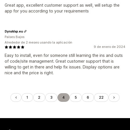
Great app, excellent customer support as well, will setup the
app for you according to your requirements
DynaVap.eu
Países Bajos
Alrededor de 2 meses usando la aplicación
9 de enero de 2024
Easy to install, even for someone still learning the ins and outs
of code/site management. Great customer support that is
willing to get in there and help fix issues. Display options are
nice and the price is right.
1
2
3
4
5
6
22