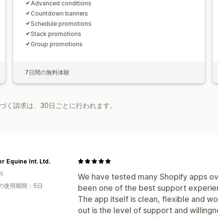
Advanced conditions
Countdown banners
Schedule promotions
Stack promotions
Group promotions
7日間の無料体験
基づく請求は、30日ごとに行われます。
r Equine Int. Ltd.
ス
We have tested many Shopify apps ove
の使用期間：5日
been one of the best support experi
The app itself is clean, flexible and w
out is the level of support and willin