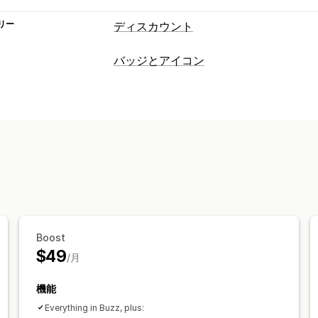
リー
ディスカウント
ディスカウントの種類
バッジとアイコン
クーポンコード
BOGO
固定価格設定
アイコンタイプ
ボリュームディスカウント
数量割引
カスタム
保証
決済
商品の特徴
セー
一括割引
卸売価格
無料配送
配送料
保証
リワード
定期購入
商品バンドル
期間
カウントダウンタイマー
アップセルデ
カスタマイズ
カスタムディスカウント
背景
境界線
色
カスタムテキスト
フ
ファイルのアップロード
モバイル対応
ディスカウント管理
トリガーとルール
オートメーション
アイコンの位置
Boost
手動配置
自動配置
お知らせバー
カス
$49
/月
コレクションページ
フッター
ヘッダ
ランディングページ
商品ページ
検索
機能
Everything in Buzz, plus: