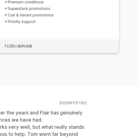
Premium conditions
Superstack promotions
Cart & Variant promotions
Priority support
7日間の無料体験
2026年5月19日
r the years and Flair has genuinely
ences we have had.
orks very well, but what really stands
gness to help. Tom went far beyond