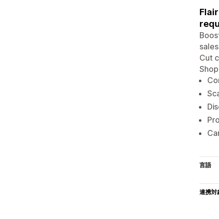
Flai
requ
Boost
sales
Cut c
Shopi
Con
Sca
Dis
Pro
Car
言語
連携対