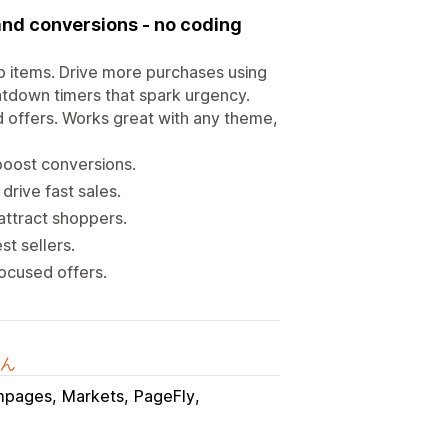
 and conversions - no coding
p items. Drive more purchases using
ntdown timers that spark urgency.
 offers. Works great with any theme,
boost conversions.
rive fast sales.
attract shoppers.
t sellers.
focused offers.
ん
mpages
Markets
PageFly