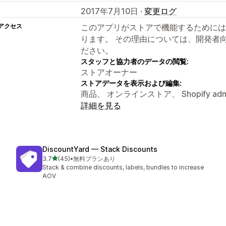
2017年7月10日 ·
変更ログ
アクセス
このアプリがストアで機能するためには
ります。 その理由については、開発者
ださい。
スタッフと協力者のデータの閲覧:
ストアオーナー
ストアデータを表示および編集:
商品、 オンラインストア、 Shopify adm
詳細を見る
DiscountYard — Stack Discounts
5つ星中
3.7
(45)
•
無料プランあり
合計レビュー数：45件
Stack & combine discounts, labels, bundles to increase
AOV