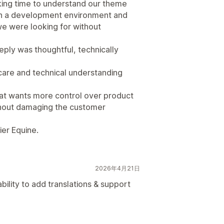
ing time to understand our theme
y in a development environment and
we were looking for without
reply was thoughtful, technically
er care and technical understanding
at wants more control over product
thout damaging the customer
ier Equine.
2026年4月21日
 ability to add translations & support