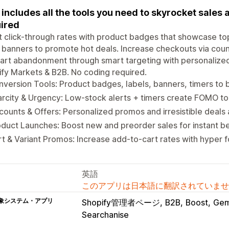
r includes all the tools you need to skyrocket sales
ired
 click-through rates with product badges that showcase to
 banners to promote hot deals. Increase checkouts via cou
art abandonment through smart targeting with personalized
fy Markets & B2B. No coding required.
version Tools: Product badges, labels, banners, timers to 
rcity & Urgency: Low-stock alerts + timers create FOMO to d
counts & Offers: Personalized promos and irresistible deals 
duct Launches: Boost new and preorder sales for instant bes
t & Variant Promos: Increase add-to-cart rates with hyper 
英語
このアプリは日本語に翻訳されていませ
象システム・アプリ
Shopify管理者ページ
B2B
Boost
Ge
Searchanise