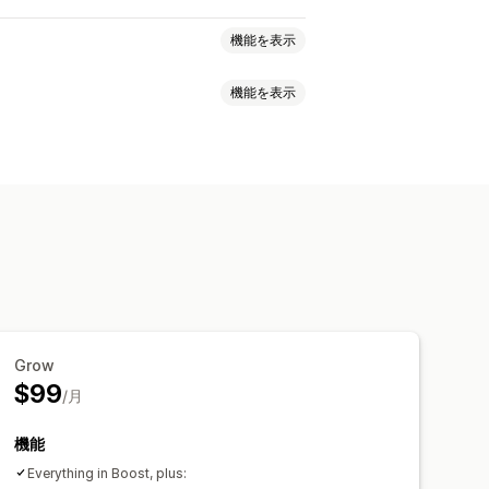
機能を表示
機能を表示
段階的な価格設定
一律割引
割引率によるディスカウント
ルバナー
セキュリティ
配送
信頼
カートディスカウント
ギフト
限定オファー
ィスカウント
バナー
動的価格設定
ォント
スタイル
サイズ
スケジュール
セグメンテーション
タグ付け
Grow
タムページ
カートページ
$99
/月
ー
ヒーローセクション
ホームページ
ページ
機能
Everything in Boost, plus: