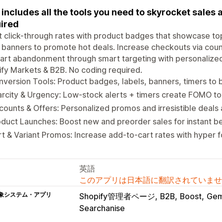
r includes all the tools you need to skyrocket sales
ired
 click-through rates with product badges that showcase to
 banners to promote hot deals. Increase checkouts via cou
art abandonment through smart targeting with personalized
fy Markets & B2B. No coding required.
version Tools: Product badges, labels, banners, timers to 
rcity & Urgency: Low-stock alerts + timers create FOMO to d
counts & Offers: Personalized promos and irresistible deals 
duct Launches: Boost new and preorder sales for instant bes
t & Variant Promos: Increase add-to-cart rates with hyper 
英語
このアプリは日本語に翻訳されていませ
象システム・アプリ
Shopify管理者ページ
B2B
Boost
Ge
Searchanise