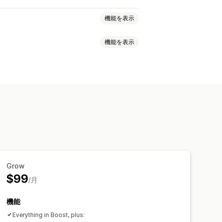
機能を表示
機能を表示
段階的な価格設定
一律割引
割引率によるディスカウント
ルバナー
セキュリティ
配送
信頼
カートディスカウント
ギフト
限定オファー
ィスカウント
バナー
動的価格設定
ォント
スタイル
サイズ
スケジュール
セグメンテーション
タグ付け
Grow
タムページ
カートページ
$99
/月
ー
ヒーローセクション
ホームページ
ページ
機能
Everything in Boost, plus: