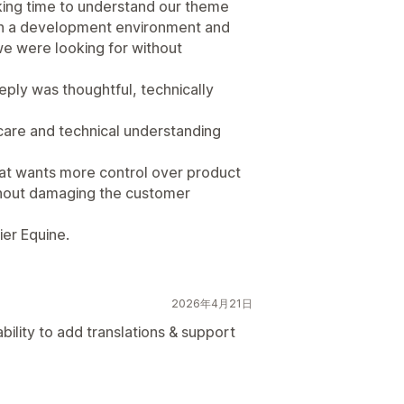
ing time to understand our theme
y in a development environment and
we were looking for without
reply was thoughtful, technically
er care and technical understanding
at wants more control over product
thout damaging the customer
ier Equine.
2026年4月21日
 ability to add translations & support