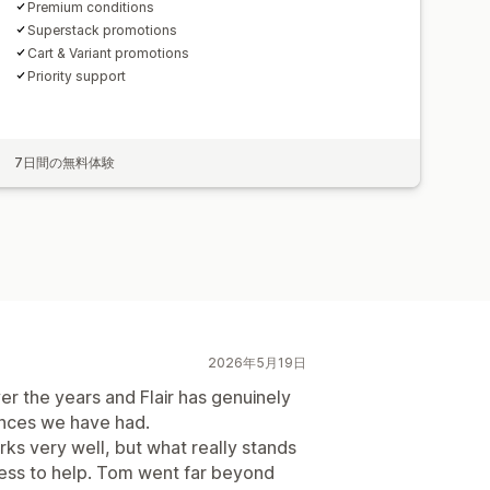
Premium conditions
Superstack promotions
Cart & Variant promotions
Priority support
7日間の無料体験
2026年5月19日
r the years and Flair has genuinely
ences we have had.
orks very well, but what really stands
gness to help. Tom went far beyond