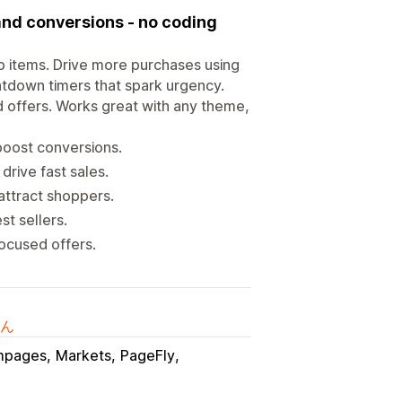
 and conversions - no coding
p items. Drive more purchases using
ntdown timers that spark urgency.
 offers. Works great with any theme,
boost conversions.
rive fast sales.
attract shoppers.
t sellers.
focused offers.
ん
mpages
Markets
PageFly