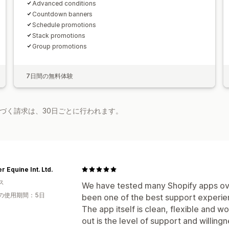
Advanced conditions
Countdown banners
Schedule promotions
Stack promotions
Group promotions
7日間の無料体験
基づく請求は、30日ごとに行われます。
r Equine Int. Ltd.
ス
We have tested many Shopify apps ove
の使用期間：5日
been one of the best support experi
The app itself is clean, flexible and w
out is the level of support and willin