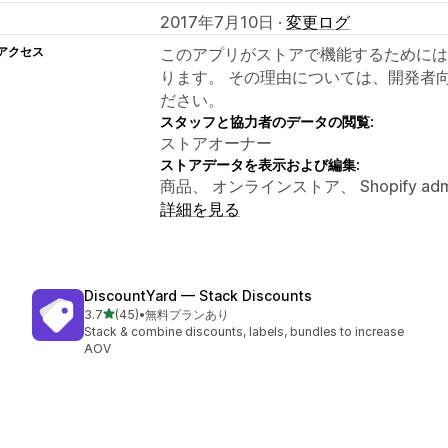
2017年7月10日 ·
変更ログ
アクセス
このアプリがストアで機能するためには
ります。 その理由については、開発者
ださい。
スタッフと協力者のデータの閲覧:
ストアオーナー
ストアデータを表示および編集:
商品、 オンラインストア、 Shopify adm
詳細を見る
DiscountYard — Stack Discounts
5つ星中
3.7
(45)
•
無料プランあり
合計レビュー数：45件
Stack & combine discounts, labels, bundles to increase
AOV