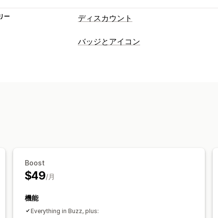
リー
ディスカウント
ディスカウントの種類
バッジとアイコン
クーポンコード
BOGO
固定価格設定
アイコンタイプ
ボリュームディスカウント
数量割引
カスタム
保証
決済
商品の特徴
セー
一括割引
卸売価格
無料配送
配送料
保証
リワード
定期購入
商品バンドル
期間
カウントダウンタイマー
アップセルデ
カスタマイズ
カスタムディスカウント
背景
境界線
色
カスタムテキスト
フ
ファイルのアップロード
モバイル対応
ディスカウント管理
トリガーとルール
オートメーション
アイコンの位置
Boost
手動配置
自動配置
お知らせバー
カス
$49
/月
コレクションページ
フッター
ヘッダ
ランディングページ
商品ページ
検索
機能
Everything in Buzz, plus: