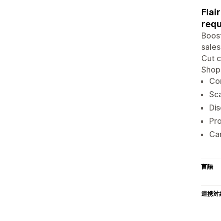
Flai
requ
Boost
sales
Cut c
Shopi
Con
Sca
Dis
Pro
Car
言語
連携対