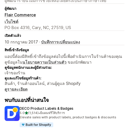
ผู้พัฒนารายนี้ไม่มีการช่วยเหลือโดยตรงเป็นภาษาภาษาไทย
ผู้พัฒนา
Flair Commerce
เว็บไซต์
PO Box 4316, Cary, NC, 27519, US
เปิดตัวแล้ว
10 กรกฎาคม 2017 ·
บันทึกการเปลี่ยนแปลง
สิทธิ์เข้าถึงข้อมูล
แอปนี้ต้องมีสิทธิ์เข้าถึงข้อมูลต่อไปนี้เพื่อดำเนินการในร้านค้าของคุณ
ดูข้อมูลใน
นโยบายความเป็นส่วนตัว
ของนักพัฒนา
ดูข้อมูลพนักงานและผู้มีส่วนร่วม:
เจ้าของร้าน
ดูและแก้ไขข้อมูลร้านค้า:
สินค้า, ร้านค้าออนไลน์, ส่วนผู้ดูแล Shopify
ดูรายละเอียด
พบกับแอปที่น่าสนใจ
DECO Product Labels & Badges
เต็ม 5 ดาว
5.0
(1,514)
•
มีแผนฟรีให้บริการ
ทั้งหมด 1514 รีวิว
Elevate sales with product labels, product badges & discounts
Built for Shopify