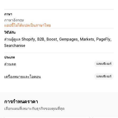
ภาษา
ภาษาอังกฤษ
แอปนี้ไม่ได้แปลเป็นภาษาไทย
ใช้ได้กับ
ส่วนผู้ดูแล Shopify
B2B
Boost
Gempages
Markets
PageFly
Searchanise
ประเภท
ส่วนลด
แสดงฟีเจอร์
ประเภทส่วนลด
เครื่องหมายและไอคอน
แสดงฟีเจอร์
รหัสส่วนลด
BOGO
การกำหนดราคาแบบคงที่
ประเภทไอคอน
การกำหนดราคาตามปริมาณการสั่งซื้อ
ส่วนลดตามปริมาณ
ที่กำหนดเอง
การรับประกัน
การชำระเงิน
ฟีเจอร์สินค้า
ตัวแบ่งปริมาณ
ส่วนลดแบบคงที่
เปอร์เซ็นต์ส่วนลด
การกำหนดราคา
แบนเนอร์ลดราคา
ความปลอดภัย
การจัดส่ง
ความไว้วางใจ
ส่วนลดจำนวนมาก
การกำหนดราคาค้าส่ง
การจัดส่งฟรี
เลือกแผนที่เหมาะกับธุรกิจของคุณที่สุด
การรับประกัน
อัตราค่าจัดส่ง
ส่วนลดในตะกร้าสินค้า
ของขวัญ
รางวัล
การสมัครใช้งาน
ชุดสินค้า
ข้อเสนอมีระยะเวลาจำกัด