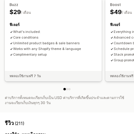
การปรับแต่ง
Buzz
Boost
ตัวนับเวลาถอยหลัง
ส่วนลดเพิ่มยอดขาย
แบนเนอร์
พื้นหลัง
เส้นขอบ
สี
ข้อความที่กำหนดเอง
แบบอักษร
$29
$49
/ เดือน
/ เดือน
การกำหนดราคาแบบไดนามิก
ส่วนลดที่กำหนดเอง
การกำหนดสไตล์
ขนาด
การอัปโหลดไฟล์
การเปลี่ยนรูปแบบตามการแสดงผลบนมือถือ
การกำหนดเวลา
ฟีเจอร์
ฟีเจอร์
การจัดการส่วนลด
What's included:
Everything i
ทริกเกอร์และกฎ
การทำงานอัตโนมัติ
การแบ่งกลุ่ม
การติดแท็ก
ตำแหน่งไอคอน
Core conditions
Advanced co
การจัดตำแหน่งด้วยตนเอง
Unlimited product badges & sale banners
ตำแหน่งอัตโนมัติ
แถบการประกาศ
Countdown 
Works with any Shopify theme & language
Schedule pr
หน้าที่กำหนดเอง
หน้าตะกร้าสินค้า
หน้าคอลเลกชัน
ส่วนท้าย
Complimentary setup
Stack promo
ส่วนหัว
ส่วน Hero
หน้าแรก
แลนดิ้งเพจ
หน้าสินค้า
หน้าค้นหา
Group promo
ทดลองใช้งานฟรี 7 วัน
ทดลองใช้งานฟรี 
ค่าบริการทั้งหมดจะเรียกเก็บเป็น USD ค่าบริการที่เกิดขึ้นประจำและตามการใช้
งานจะเรียกเก็บเงินทุกๆ 30 วัน
รีวิว
(211)