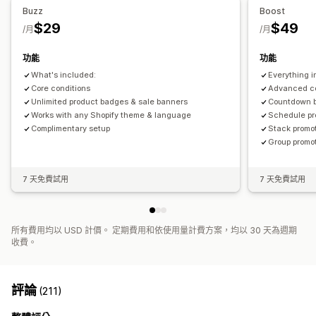
背景
邊界
顏色
自訂文字
字型
樣式
尺寸
檔案上傳
觸發條件與規則
自動化
分群
標記
Buzz
Boost
行動裝置回應式設計
排程
$29
$49
/月
/月
圖示位置
功能
功能
手動排列
自動排列
公告列
自訂頁面
購物車頁面
商品系列頁面
What's included:
Everything i
頁尾
頁首
主頁區段
首頁
登陸頁面
產品頁面
搜尋頁面
Core conditions
Advanced co
Unlimited product badges & sale banners
Countdown 
Works with any Shopify theme & language
Schedule pr
Complimentary setup
Stack promo
Group promo
7 天免費試用
7 天免費試用
所有費用均以 USD 計價。 定期費用和依使用量計費方案，均以 30 天為週期
收費。
評論
(211)