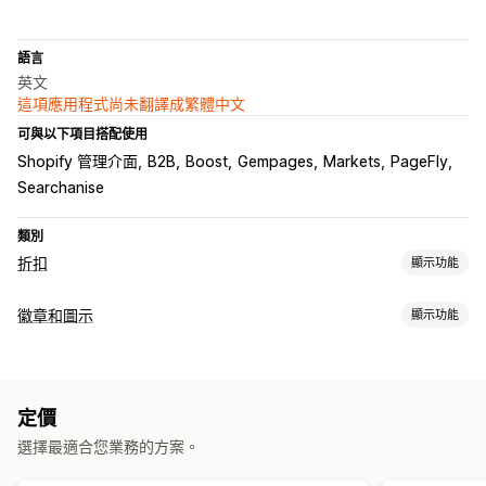
語言
英文
這項應用程式尚未翻譯成繁體中文
可與以下項目搭配使用
Shopify 管理介面
B2B
Boost
Gempages
Markets
PageFly
Searchanise
類別
折扣
顯示功能
折扣類型
徽章和圖示
顯示功能
折扣代碼
買一送一
固定定價
分層定價
大量購買折扣
數量折扣
圖示類型
固定折扣
百分比折扣
大量折扣
批發價
免運費
運費費率
自訂
保證
付款
商品特色
銷售橫幅
安全性
運送
信任標誌
購物車折扣
禮品
獎勵
訂閱
商品搭售
限時優惠
倒數計時器
定價
保固
追加銷售折扣
橫幅
動態定價
自訂折扣
選擇最適合您業務的方案。
自訂
管理折扣