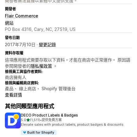
開發者無法直接以繁體中文提供支援。
開發者
Flair Commerce
網站
PO Box 4316, Cary, NC, 27519, US
發布日期
2017年7月10日 ·
變更記錄
資料存取權
這項應用程式需要存取以下資料，才能在商店中正常運作。 原因請
參閱開發者的
隱私權政策
。
檢視員工與協作者資料:
商店擁有人
檢視與編輯商店資料:
產品、 線上商店、 Shopify 管理後台
查看詳情
其他同類型應用程式
DECO Product Labels & Badges
滿分 5 顆星
5.0
(1,511)
•
提供免費方案
共有 1511 則評價
Elevate sales with product labels, product badges & discounts
Built for Shopify