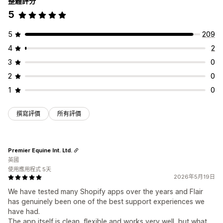
整體評分
5
5
209
4
2
3
0
2
0
1
0
撰寫評價
所有評價
Premier Equine Int. Ltd.
英國
使用應用程式 5天
2026年5月19日
We have tested many Shopify apps over the years and Flair
has genuinely been one of the best support experiences we
have had.
The app itself is clean, flexible and works very well, but what