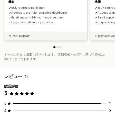
機能
機能
50K redirects per month
150K redirec
Access to granular analytics dashboard
Access to g
Email support (24-hour response time)
Email suppor
Upgrade anytime as you scale
Upgrade any
7日間の無料体験
7日間の無料体
すべての料金はUSDで請求されます。 定期請求と使用料に基づく請求は、
30日ごとに行われます。
レビュー
(1)
総合評価
5
5
1
4
0