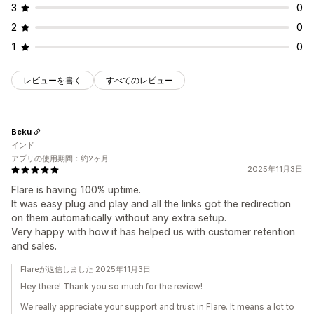
3
0
2
0
1
0
レビューを書く
すべてのレビュー
Beku
インド
アプリの使用期間：約2ヶ月
2025年11月3日
Flare is having 100% uptime.
It was easy plug and play and all the links got the redirection
on them automatically without any extra setup.
Very happy with how it has helped us with customer retention
and sales.
Flareが返信しました 2025年11月3日
Hey there! Thank you so much for the review!
We really appreciate your support and trust in Flare. It means a lot to