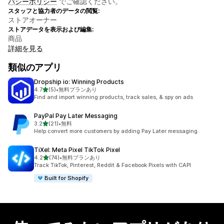
バシーポリシー
でご確認ください。
スタッフと協力者のデータの閲覧:
ストアオーナー
ストアデータを表示および編集:
商品
詳細を見る
類似のアプリ
Dropship io: Winning Products
5つ星中
4.7
(5)
•
無料プランあり
合計レビュー数：5件
Find and import winning products, track sales, & spy on ads
PayPal Pay Later Messaging
5つ星中
3.2
(21)
•
無料
合計レビュー数：21件
Help convert more customers by adding Pay Later messaging.
TiXel: Meta Pixel TikTok Pixel
5つ星中
4.2
(74)
•
無料プランあり
合計レビュー数：74件
Track TikTok, Pinterest, Reddit & Facebook Pixels with CAPI
Built for Shopify