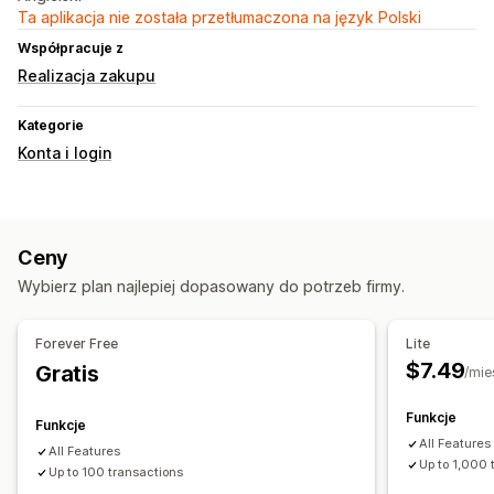
Ta aplikacja nie została przetłumaczona na język Polski
Współpracuje z
Realizacja zakupu
Kategorie
Konta i login
Ceny
Wybierz plan najlepiej dopasowany do potrzeb firmy.
Forever Free
Lite
$7.49
Gratis
/mie
Funkcje
Funkcje
All Features
All Features
Up to 1,000 
Up to 100 transactions