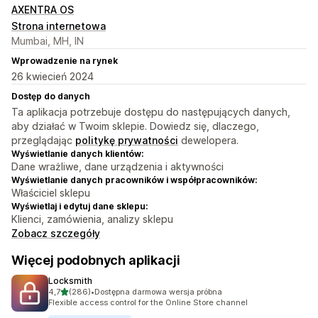
AXENTRA OS
Strona internetowa
Mumbai, MH, IN
Wprowadzenie na rynek
26 kwiecień 2024
Dostęp do danych
Ta aplikacja potrzebuje dostępu do następujących danych,
aby działać w Twoim sklepie. Dowiedz się, dlaczego,
przeglądając
politykę prywatności
dewelopera.
Wyświetlanie danych klientów:
Dane wrażliwe, dane urządzenia i aktywności
Wyświetlanie danych pracowników i współpracowników:
Właściciel sklepu
Wyświetlaj i edytuj dane sklepu:
Klienci, zamówienia, analizy sklepu
Zobacz szczegóły
Więcej podobnych aplikacji
Locksmith
na 5 gwiazdek
4,7
(286)
•
Dostępna darmowa wersja próbna
Łączna liczba recenzji: 286
Flexible access control for the Online Store channel