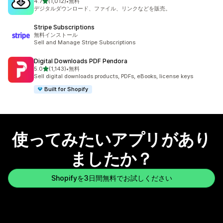
5つ星中
4.7
(1,012)
•
無料
合計レビュー数：1012件
デジタルダウンロード、ファイル、リンクなどを販売。
Stripe Subscriptions
無料インストール
Sell and Manage Stripe Subscriptions
Digital Downloads PDF Pendora
5つ星中
5.0
(1,143)
•
無料
合計レビュー数：1143件
Sell digital downloads products, PDFs, eBooks, license keys
Built for Shopify
使ってみたいアプリがあり
ましたか？
Shopifyを3日間無料でお試しください