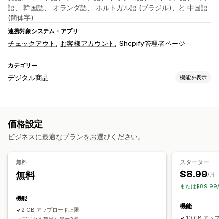
語、 韓国語、 オランダ語、 ポルトガル語 (ブラジル)、と 中国語
(簡体字)
連携対象システム・アプリ
チェックアウト
お客様アカウント
Shopify管理者ページ
カテゴリー
デジタル商品
機能を表示
商品タイプ
オーディオ
コース
デジタルアート
電子書籍
ゲーム
PDF
価格設定
ソフトウェア
動画
カスタム
ビジネスに最適なプランをお選びください。
ダウンロード管理
メール配信
一括アップロード
カスタムダウンロードページ
無料
スターター
お礼ページ
ダウンロード制限
ストリーミング
$8.99
無料
/月
無制限のダウンロード
分析
外部でホスト
カスタムリンク
または$89.99
Amazon S3ストレージ
機能
機能
2 GB アップロード上限
ファイルセキュリティ
10 GB ア