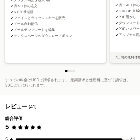
デジタル商品を最大3点
アクセスコード
ライセンスキー
ファイルの暗号化
IP制限
月 1500 件
月 50 件の注文
100 GB 帯
パスワード保護
5 GB 帯域幅
電子透かし
ファイルのホスティング
PDF 透かし
ファイルとライセンスキーを販売
ダウンロード
メール自動配信
PDF パスワ
メールテンプレートを編集
アップセル商
サンクスページのダウンロードボタン
7日間の無料体
すべての料金はUSDで請求されます。 定期請求と使用料に基づく請求は、
30日ごとに行われます。
レビュー
(41)
総合評価
5
5
41