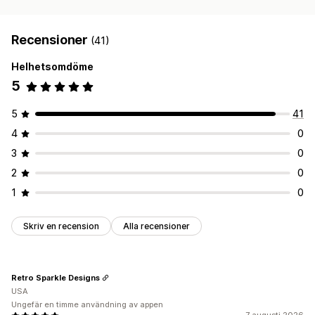
Recensioner
(41)
Helhetsomdöme
5
5
41
4
0
3
0
2
0
1
0
Skriv en recension
Alla recensioner
Retro Sparkle Designs
USA
Ungefär en timme användning av appen