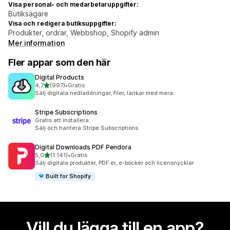
Visa personal- och medarbetaruppgifter:
Butiksägare
Visa och redigera butiksuppgifter:
Produkter, ordrar, Webbshop, Shopify admin
Mer information
Fler appar som den här
Digital Products
av 5 stjärnor
4,7
(997)
•
Gratis
997 recensioner totalt
Sälj digitala nedladdningar, filer, länkar med mera.
Stripe Subscriptions
Gratis att installera
Sälj och hantera Stripe Subscriptions
Digital Downloads PDF Pendora
av 5 stjärnor
5,0
(1 141)
•
Gratis
1141 recensioner totalt
Sälj digitala produkter, PDF:er, e-böcker och licensnycklar
Built for Shopify
Vill du lägga till en app?