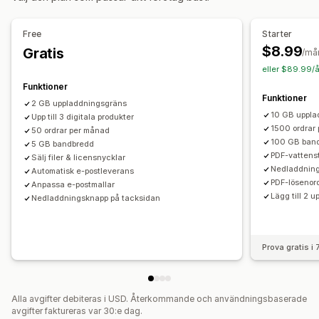
Nedladdningshantering
E-postleverans
Bulkuppladdning
Free
Starter
Sidor för anpassad nedladdning
Tacksida
$8.99
Gratis
/må
Nedladdningsgränser
Streaming
eller $89.99/å
Obegränsade nedladdningar
Analysverktyg
Extern värd
Funktioner
Funktioner
Anpassade länkar
Amazon S3-lagring
2 GB uppladdningsgräns
10 GB uppla
Upp till 3 digitala produkter
Filsäkerhet
1500 ordrar
50 ordrar per månad
100 GB ban
Åtkomstkod
5 GB bandbredd
Licensnyckel
Filkryptering
PDF-vattens
Sälj filer & licensnycklar
Restriktioner för IP-adress
Lösenordsskydd
Nedladdnin
Automatisk e-postleverans
Vattenstämpel
Filvärdtjänst
PDF-lösenor
Anpassa e-postmallar
Lägg till 2 u
Nedladdningsknapp på tacksidan
Prova gratis i
Alla avgifter debiteras i USD. Återkommande och användningsbaserade
avgifter faktureras var 30:e dag.