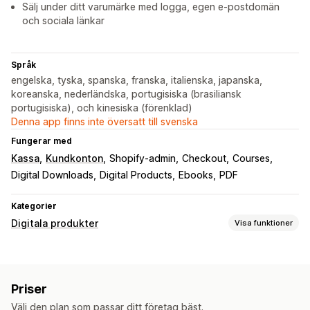
Sälj under ditt varumärke med logga, egen e-postdomän
och sociala länkar
Språk
engelska, tyska, spanska, franska, italienska, japanska,
koreanska, nederländska, portugisiska (brasiliansk
portugisiska), och kinesiska (förenklad)
Denna app finns inte översatt till svenska
Fungerar med
Kassa
Kundkonton
Shopify-admin
Checkout
Courses
Digital Downloads
Digital Products
Ebooks
PDF
Kategorier
Digitala produkter
Visa funktioner
Produkttyper
Ljud
Kurser
Digital konst
E-böcker
Spel
PDF:er
Priser
Programvara
Videor
Anpassad
Välj den plan som passar ditt företag bäst.