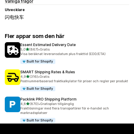
Vanliga frågor
Utvecklare
闪电快车
Fler appar som den här
Essent Estimated Delivery Date
av 5 stjärnor
5,0
(867)
•
Gratis
867 recensioner totalt
Visa beräknat leveransdatum plus frakttid (EDD/ETA)
Built for Shopify
SMART Shipping Rates & Rules
av 5 stjärnor
4,9
(316)
•
Gratis
316 recensioner totalt
Postnummerbaserad fraktkalkylator för priser och regler per produkt
Built for Shopify
Packlink PRO Shipping Platform
av 5 stjärnor
4,8
(870)
•
Gratisplan tillgänglig
870 recensioner totalt
Fraktlösningar med flera transportörer för e-handel och
marknadsplatser
Built for Shopify