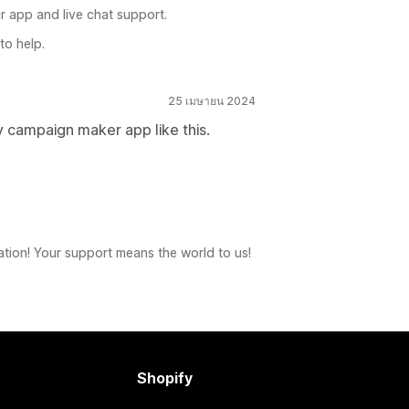
ur app and live chat support.
to help.
25 เมษายน 2024
ny campaign maker app like this.
tion! Your support means the world to us!
Shopify