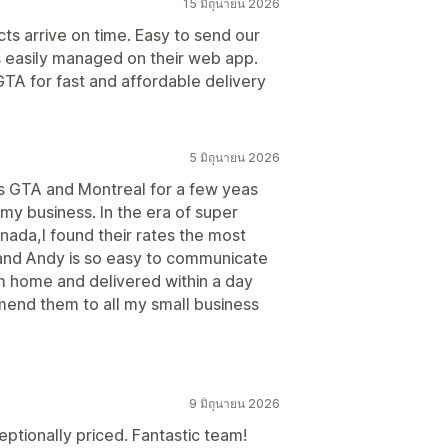
15 มิถุนายน 2026
cts arrive on time. Easy to send our
is easily managed on their web app.
TA for fast and affordable delivery
5 มิถุนายน 2026
oss GTA and Montreal for a few yeas
my business. In the era of super
ada,I found their rates the most
 and Andy is so easy to communicate
m home and delivered within a day
mend them to all my small business
9 มิถุนายน 2026
ptionally priced. Fantastic team!