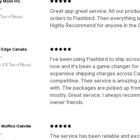
y Moss Inc.
า
Great app great service. All our produ
น ในการใช้แอป
orders to Flashbird. Then everything 
Highly Recommend for anyone in the G
l Edge Canada
า
I've been using Flashbird to ship acr
า 3 ปี ในการใช้แอป
now and it's been a game changer for 
expensive shipping charges across Can
competitive. Their service is amazing
with. The packages are picked up fro
mostly. Great service. I always recom
owner friends.
 Muffins Oakville
า
The service has been reliable and exce