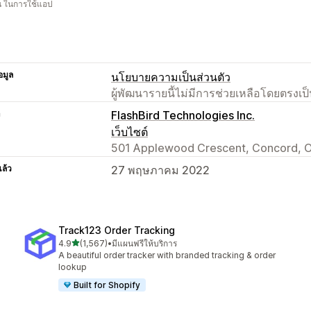
อน ในการใช้แอป
อมูล
นโยบายความเป็นส่วนตัว
ผู้พัฒนารายนี้ไม่มีการช่วยเหลือโดยตรง
า
FlashBird Technologies Inc.
เว็บไซต์
501 Applewood Crescent, Concord, O
แล้ว
27 พฤษภาคม 2022
Track123 Order Tracking
เต็ม 5 ดาว
4.9
(1,567)
•
มีแผนฟรีให้บริการ
ทั้งหมด 1567 รีวิว
A beautiful order tracker with branded tracking & order
lookup
Built for Shopify