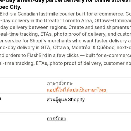
ec City.
Bird is a Canadian last-mile courier built for e-commerce. 
day delivery in the Greater Toronto Area, Ottawa–Gatinea
day delivery between regions. Create and send shipments f
real-time tracking, ETAs, photo proof of delivery, and custom
er service for Shopify merchants who want faster delivery 
me-day delivery in GTA, Ottawa, Montréal & Québec; next-
d orders to FlashBird in a few clicks — built for e-commerce
l-time tracking, ETAs, photo proof of delivery, customer not
ภาษาอังกฤษ
แอปนี้ไม่ได้แปลเป็นภาษาไทย
บ
ส่วนผู้ดูแล Shopify
การจัดส่ง