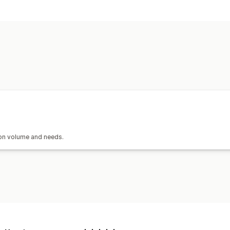
การจัดการการจัดส่ง
ซิงค์คำสั่งซื้อ
การติดตามแบบเรียลไทม์
ก
 on volume and needs.