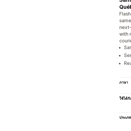
Québ
Flash
same-
next-
with 
couri
Sa
Sen
Rea
ภาษา
ใช้ได้กั
ประเภท