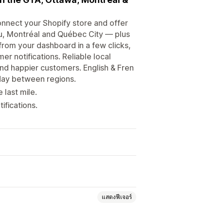
Connect your Shopify store and offer
u, Montréal and Québec City — plus
rom your dashboard in a few clicks,
er notifications. Reliable local
and happier customers. English & Fren
day between regions.
 last mile.
ifications.
แสดงฟีเจอร์