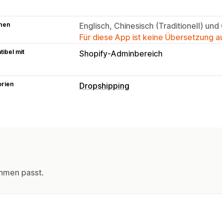
hen
Englisch, Chinesisch (Traditionell) und
Für diese App ist keine Übersetzung 
ibel mit
Shopify-Adminbereich
orien
Dropshipping
Produkte, die du verkaufen kannst
Kleidung und Accessoires
Taschen u
Gesundheit und Schönheit
Elektronik
Spielzeug und Spiele
Baby-Produkte
Möbel
Hardware
Autoteile
hmen passt.
Beschaffungsstandorte
China
Japan
Sonderverwaltungsreg
Thailand