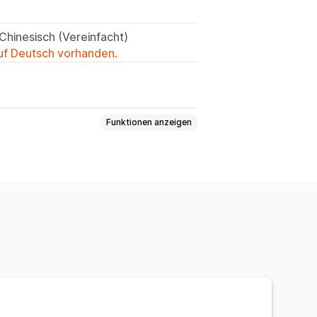
 Chinesisch (Vereinfacht)
auf Deutsch vorhanden.
Funktionen anzeigen
nd Reisegepäck
Haus und Garten
Kunst und Handwerkskunst
Sportartikel
Haustierprodukte
ion Hongkong
Südkorea
Taiwan