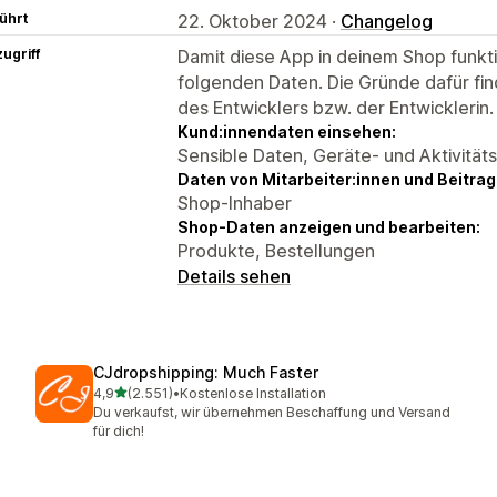
ührt
22. Oktober 2024 ·
Changelog
ugriff
Damit diese App in deinem Shop funktio
folgenden Daten. Die Gründe dafür fin
des Entwicklers bzw. der Entwicklerin.
Kund:innendaten einsehen:
Sensible Daten, Geräte- und Aktivität
Daten von Mitarbeiter:innen und Beitra
Shop-Inhaber
Shop-Daten anzeigen und bearbeiten:
Produkte, Bestellungen
Details sehen
CJdropshipping: Much Faster
von 5 Sternen
4,9
(2.551)
•
Kostenlose Installation
2551 Rezensionen insgesamt
Du verkaufst, wir übernehmen Beschaffung und Versand
für dich!