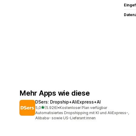
Eingef
Datenz
Mehr Apps wie diese
DSers: Dropship+AliExpress+AI
von 5 Sternen
5,0
(5.926)
•
Kostenloser Plan verfügbar
5926 Rezensionen insgesamt
Automatisiertes Dropshipping mit KI und AliExpress-,
Alibaba- sowie US-Lieferant:innen