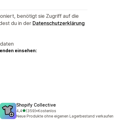
niert, benötigt sie Zugriff auf die
dest du in der
Datenschutzerklärung
sdaten
genden einsehen:
Shopify Collective
von 5 Sternen
4,4
(359)
•
Kostenlos
359 Rezensionen insgesamt
Neue Produkte ohne eigenen Lagerbestand verkaufen