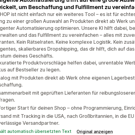
ickelt, um Beschaffung und Fulfillment zu vereinf
OP ist nicht einfach nur ein weiteres Tool – es ist für ech
g zu einer großen Auswahl an Produkten direkt ab Werk un
ligenter Automatisierung optimieren. Unsere KI hilft dabei, b
rwalten und das Fulfillment zu vereinfachen – alles mit zuv
ranten. Kein Rätselraten. Keine komplexe Logistik. Kein zusä
ligentes, skalierbares Dropshipping, das dir hilft, dich auf d
stum deines Geschäfts.
kuratierte Produktvorschläge helfen dabei, unrentable We
us auf Bestseller zu legen.
alog mit Produkten direkt ab Werk ohne eigenen Lagerbesta
schaffung.
ammenarbeit mit geprüften Lieferanten für reibungsloser
fragen.
ortiger Start für deinen Shop – ohne Programmierung, Einri
sand mit Tracking in die USA, nach Großbritannien, in die E
erlässige Versandpartner.
hält automatisch übersetzten Text
Original anzeigen