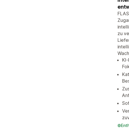
entw
FLASH
Zugan
intel
zu ve
Liefe
intel
Wach
KI-
Fok
Kat
Be
Zus
An
Sof
Ver
zuv
Ent